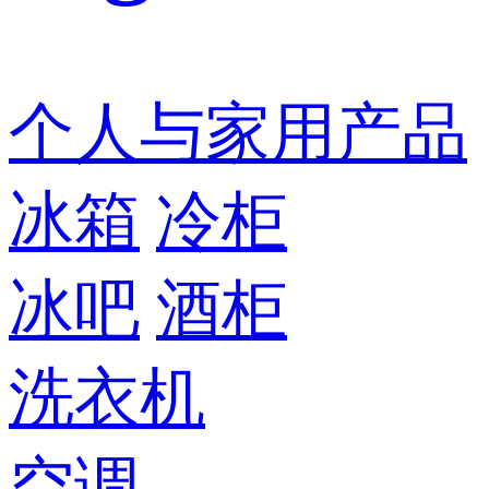
个人与家用产品
冰箱
冷柜
冰吧
酒柜
洗衣机
空调