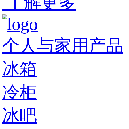
了解更多
个人与家用产品
冰箱
冷柜
冰吧