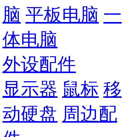
脑
平板电脑
一
体电脑
外设配件
显示器
鼠标
移
动硬盘
周边配