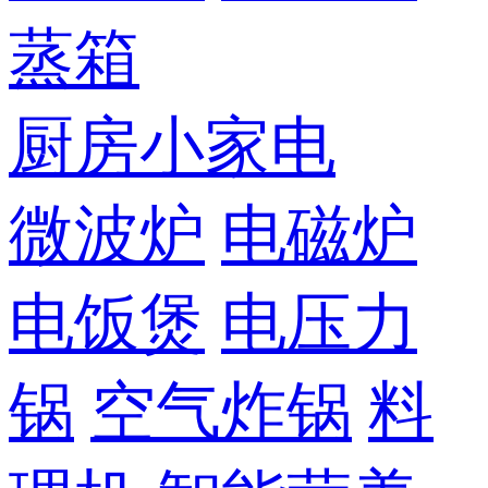
蒸箱
厨房小家电
微波炉
电磁炉
电饭煲
电压力
锅
空气炸锅
料