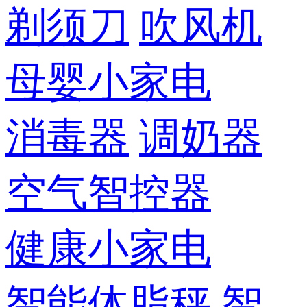
剃须刀
吹风机
母婴小家电
消毒器
调奶器
空气智控器
健康小家电
智能体脂秤
智