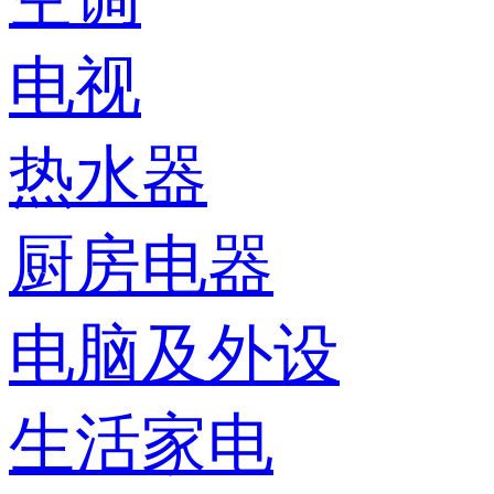
电视
热水器
厨房电器
电脑及外设
生活家电