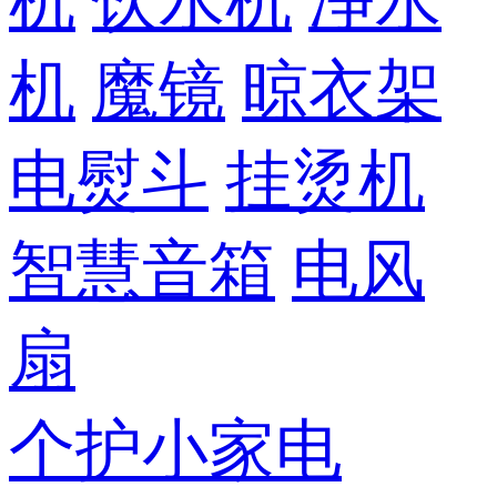
机
饮水机
净水
机
魔镜
晾衣架
电熨斗
挂烫机
智慧音箱
电风
扇
个护小家电