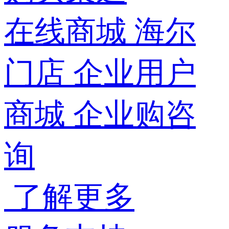
在线商城
海尔
门店
企业用户
商城
企业购咨
询
了解更多