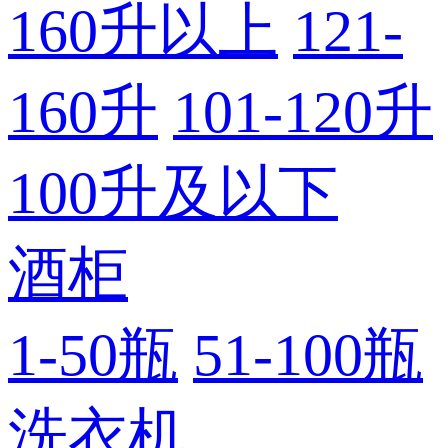
160升以上
121-
160升
101-120升
100升及以下
酒柜
1-50瓶
51-100瓶
洗衣机