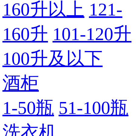
160升以上
121-
160升
101-120升
100升及以下
酒柜
1-50瓶
51-100瓶
洗衣机