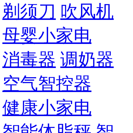
剃须刀
吹风机
母婴小家电
消毒器
调奶器
空气智控器
健康小家电
智能体脂秤
智