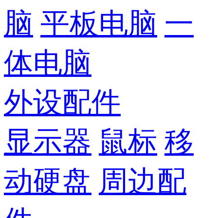
脑
平板电脑
一
体电脑
外设配件
显示器
鼠标
移
动硬盘
周边配