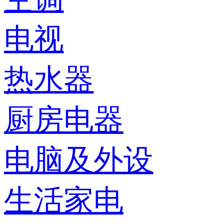
电视
热水器
厨房电器
电脑及外设
生活家电