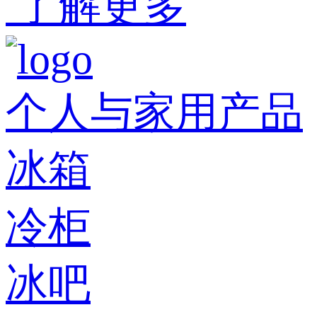
了解更多
个人与家用产品
冰箱
冷柜
冰吧