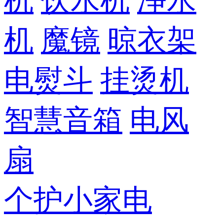
机
饮水机
净水
机
魔镜
晾衣架
电熨斗
挂烫机
智慧音箱
电风
扇
个护小家电