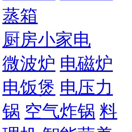
蒸箱
厨房小家电
微波炉
电磁炉
电饭煲
电压力
锅
空气炸锅
料