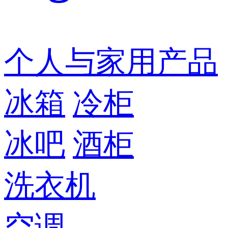
个人与家用产品
冰箱
冷柜
冰吧
酒柜
洗衣机
空调