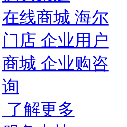
在线商城
海尔
门店
企业用户
商城
企业购咨
询
了解更多