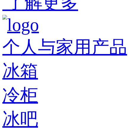
了解更多
个人与家用产品
冰箱
冷柜
冰吧