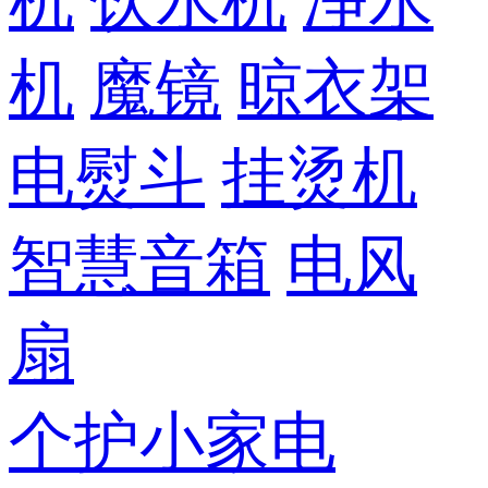
机
饮水机
净水
机
魔镜
晾衣架
电熨斗
挂烫机
智慧音箱
电风
扇
个护小家电