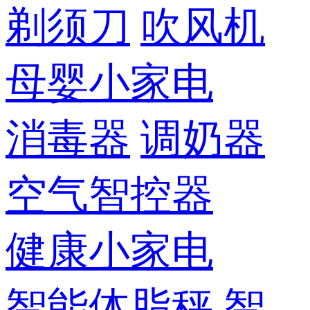
剃须刀
吹风机
母婴小家电
消毒器
调奶器
空气智控器
健康小家电
智能体脂秤
智