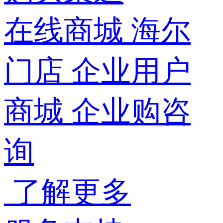
在线商城
海尔
门店
企业用户
商城
企业购咨
询
了解更多