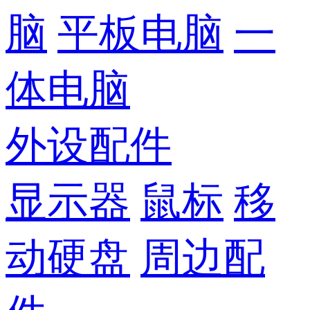
脑
平板电脑
一
体电脑
外设配件
显示器
鼠标
移
动硬盘
周边配