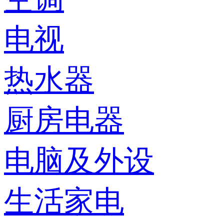
电视
热水器
厨房电器
电脑及外设
生活家电