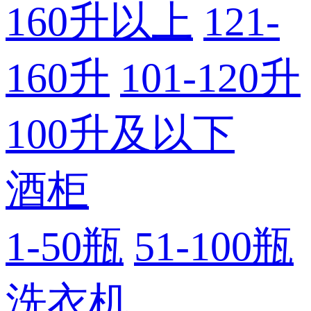
160升以上
121-
160升
101-120升
100升及以下
酒柜
1-50瓶
51-100瓶
洗衣机