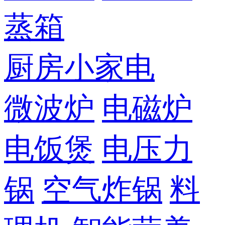
蒸箱
厨房小家电
微波炉
电磁炉
电饭煲
电压力
锅
空气炸锅
料