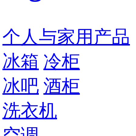
个人与家用产品
冰箱
冷柜
冰吧
酒柜
洗衣机
空调