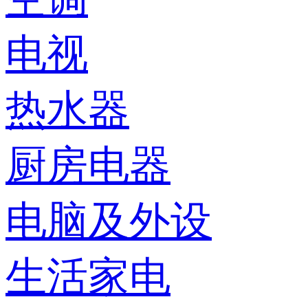
电视
热水器
厨房电器
电脑及外设
生活家电