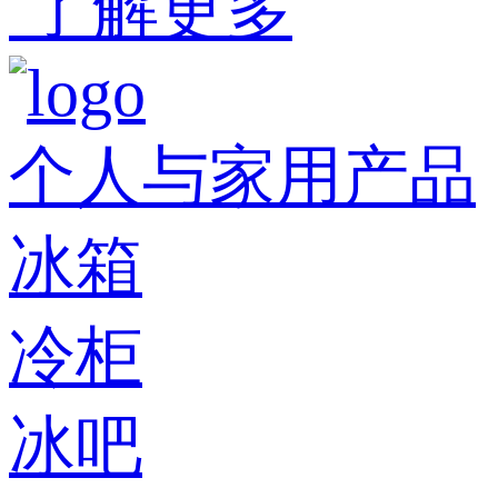
了解更多
个人与家用产品
冰箱
冷柜
冰吧