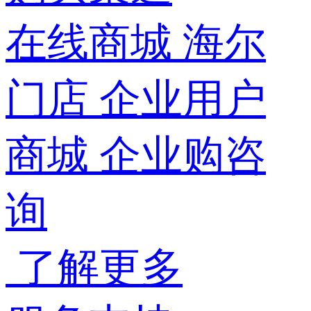
在线商城
海尔
门店
企业用户
商城
企业购咨
询
了解更多