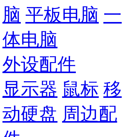
脑
平板电脑
一
体电脑
外设配件
显示器
鼠标
移
动硬盘
周边配