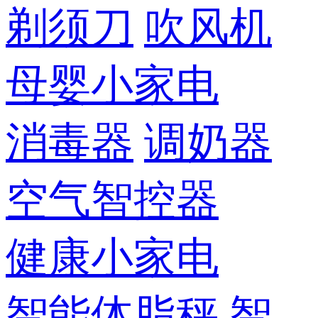
剃须刀
吹风机
母婴小家电
消毒器
调奶器
空气智控器
健康小家电
智能体脂秤
智