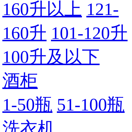
160升以上
121-
160升
101-120升
100升及以下
酒柜
1-50瓶
51-100瓶
洗衣机