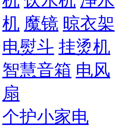
机
饮水机
净水
机
魔镜
晾衣架
电熨斗
挂烫机
智慧音箱
电风
扇
个护小家电