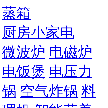
蒸箱
厨房小家电
微波炉
电磁炉
电饭煲
电压力
锅
空气炸锅
料