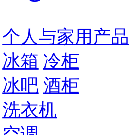
个人与家用产品
冰箱
冷柜
冰吧
酒柜
洗衣机
空调