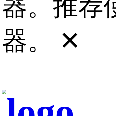
器。推荐使
器。
✕