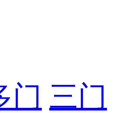
多门
三门