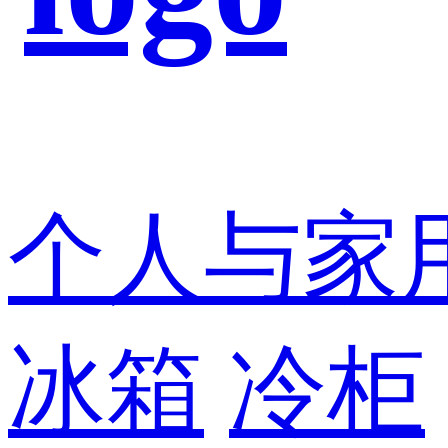
个人与家
冰箱
冷柜