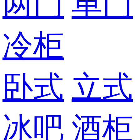
两门
单门
冷柜
卧式
立式
冰吧
酒柜