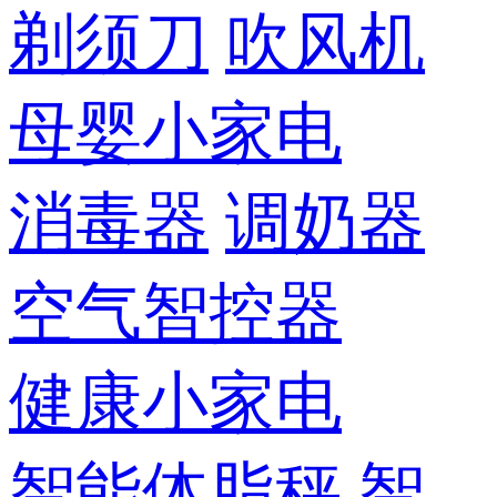
剃须刀
吹风机
母婴小家电
消毒器
调奶器
空气智控器
健康小家电
智能体脂秤
智