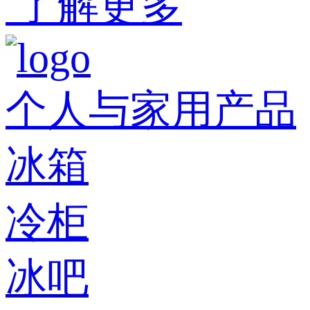
了解更多
个人与家用产品
冰箱
冷柜
冰吧