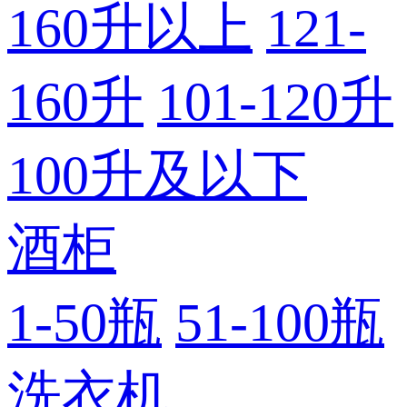
160升以上
121-
160升
101-120升
100升及以下
酒柜
1-50瓶
51-100瓶
洗衣机