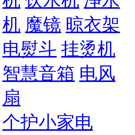
机
饮水机
净水
机
魔镜
晾衣架
电熨斗
挂烫机
智慧音箱
电风
扇
个护小家电