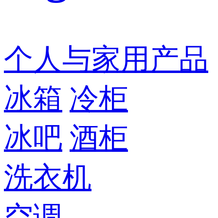
个人与家用产品
冰箱
冷柜
冰吧
酒柜
洗衣机
空调