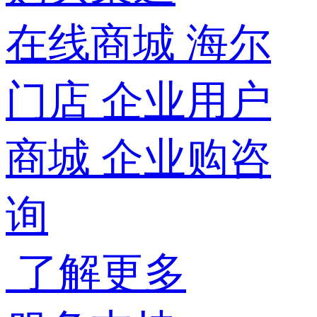
在线商城
海尔
门店
企业用户
商城
企业购咨
询
了解更多