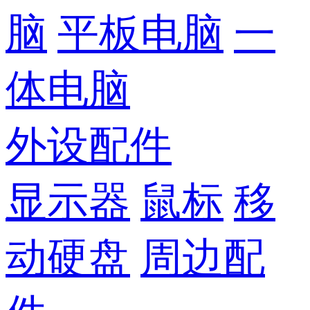
脑
平板电脑
一
体电脑
外设配件
显示器
鼠标
移
动硬盘
周边配