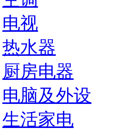
电视
热水器
厨房电器
电脑及外设
生活家电