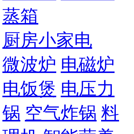
蒸箱
厨房小家电
微波炉
电磁炉
电饭煲
电压力
锅
空气炸锅
料