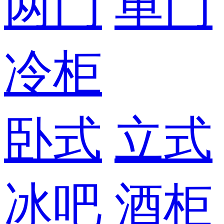
两门
单门
冷柜
卧式
立式
冰吧
酒柜