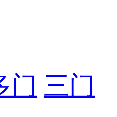
多门
三门