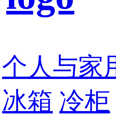
个人与家
冰箱
冷柜