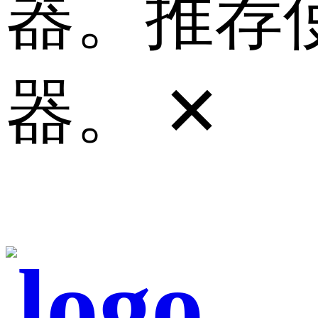
器。推荐使
器。
✕