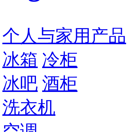
个人与家用产品
冰箱
冷柜
冰吧
酒柜
洗衣机
空调