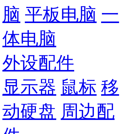
脑
平板电脑
一
体电脑
外设配件
显示器
鼠标
移
动硬盘
周边配