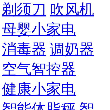
剃须刀
吹风机
母婴小家电
消毒器
调奶器
空气智控器
健康小家电
智能体脂秤
智