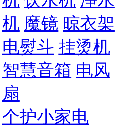
机
饮水机
净水
机
魔镜
晾衣架
电熨斗
挂烫机
智慧音箱
电风
扇
个护小家电