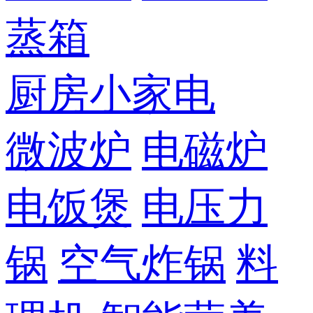
蒸箱
厨房小家电
微波炉
电磁炉
电饭煲
电压力
锅
空气炸锅
料