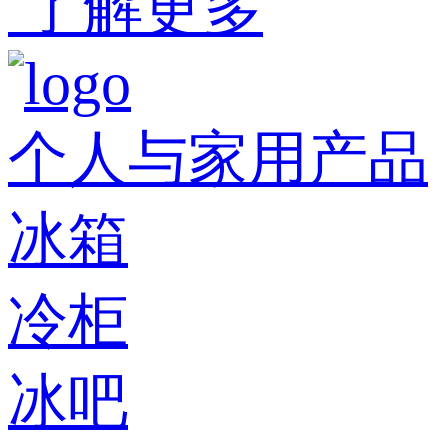
了解更多
个人与家用产品
冰箱
冷柜
冰吧