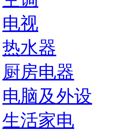
电视
热水器
厨房电器
电脑及外设
生活家电