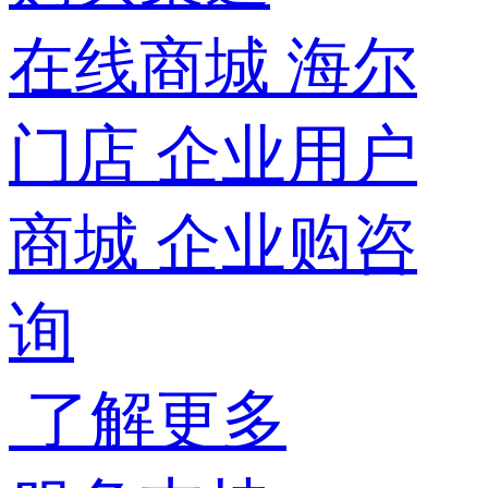
在线商城
海尔
门店
企业用户
商城
企业购咨
询
了解更多