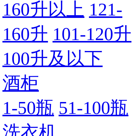
160升以上
121-
160升
101-120升
100升及以下
酒柜
1-50瓶
51-100瓶
洗衣机