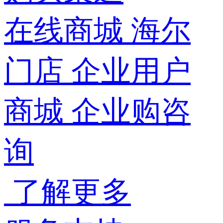
在线商城
海尔
门店
企业用户
商城
企业购咨
询
了解更多