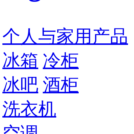
个人与家用产品
冰箱
冷柜
冰吧
酒柜
洗衣机
空调