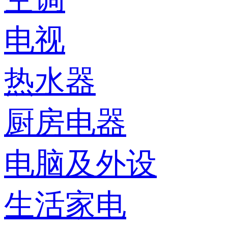
电视
热水器
厨房电器
电脑及外设
生活家电