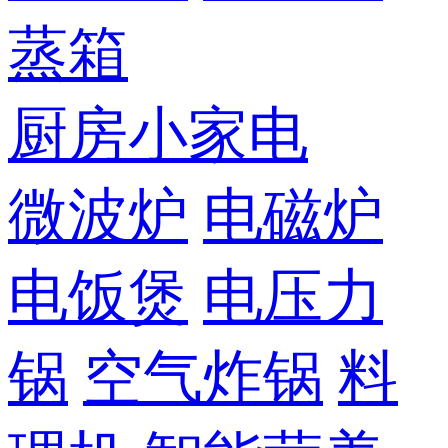
蒸箱
厨房小家电
微波炉
电磁炉
电饭煲
电压力
锅
空气炸锅
料