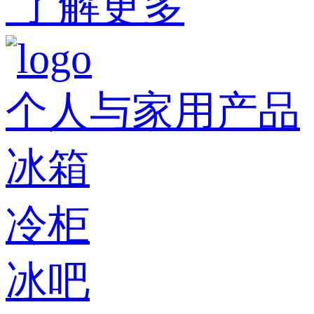
了解更多
个人与家用产品
冰箱
冷柜
冰吧