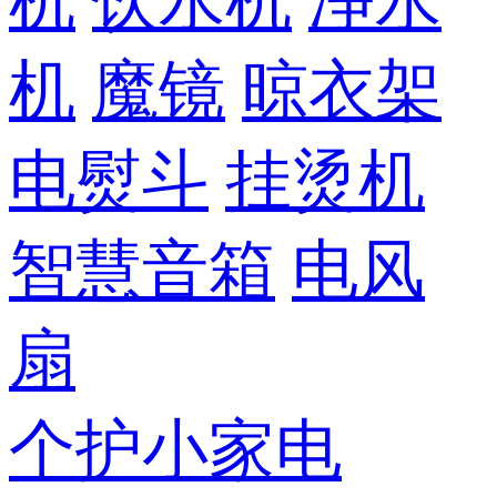
机
饮水机
净水
机
魔镜
晾衣架
电熨斗
挂烫机
智慧音箱
电风
扇
个护小家电