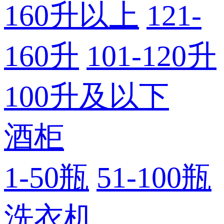
160升以上
121-
160升
101-120升
100升及以下
酒柜
1-50瓶
51-100瓶
洗衣机