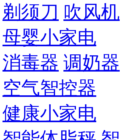
剃须刀
吹风机
母婴小家电
消毒器
调奶器
空气智控器
健康小家电
智能体脂秤
智