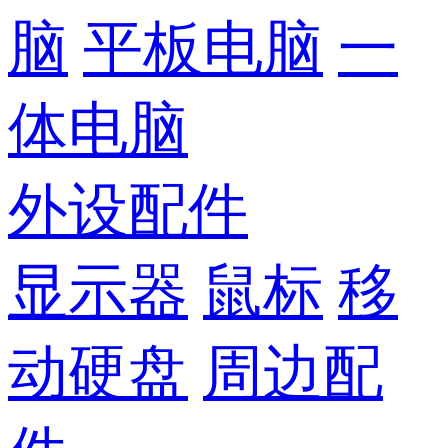
脑
平板电脑
一
体电脑
外设配件
显示器
鼠标
移
动硬盘
周边配