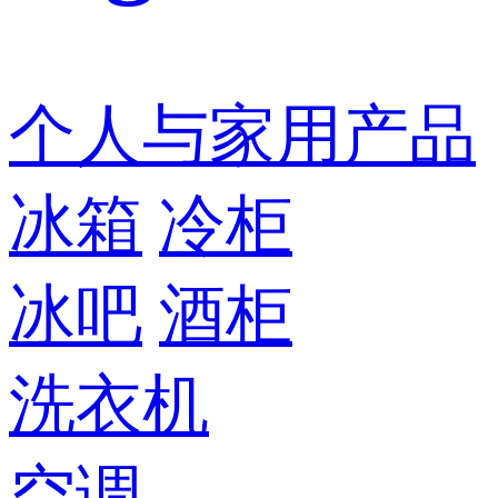
个人与家用产品
冰箱
冷柜
冰吧
酒柜
洗衣机
空调