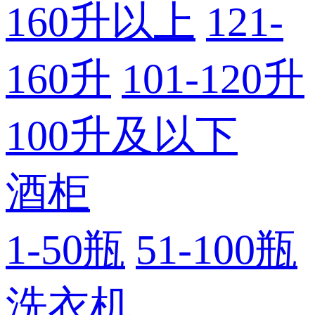
160升以上
121-
160升
101-120升
100升及以下
酒柜
1-50瓶
51-100瓶
洗衣机