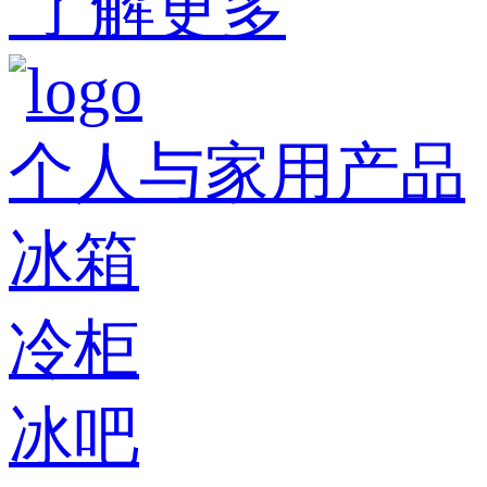
了解更多
个人与家用产品
冰箱
冷柜
冰吧