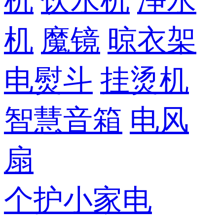
机
饮水机
净水
机
魔镜
晾衣架
电熨斗
挂烫机
智慧音箱
电风
扇
个护小家电