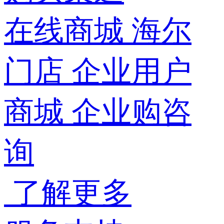
在线商城
海尔
门店
企业用户
商城
企业购咨
询
了解更多