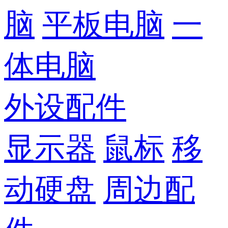
脑
平板电脑
一
体电脑
外设配件
显示器
鼠标
移
动硬盘
周边配