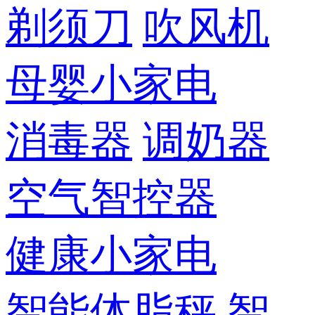
剃须刀
吹风机
母婴小家电
消毒器
调奶器
空气智控器
健康小家电
智能体脂秤
智