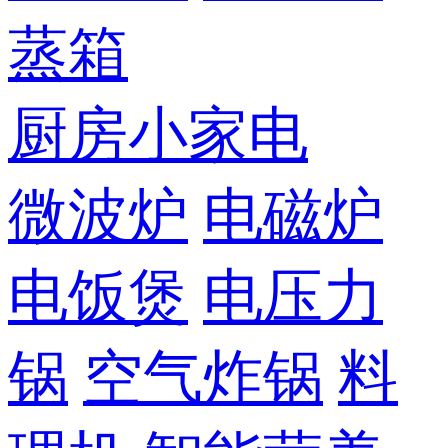
蒸箱
厨房小家电
微波炉
电磁炉
电饭煲
电压力
锅
空气炸锅
料