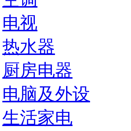
电视
热水器
厨房电器
电脑及外设
生活家电