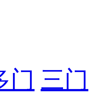
多门
三门