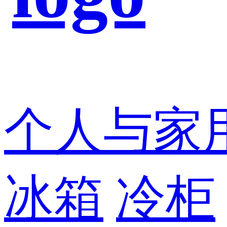
个人与家
冰箱
冷柜