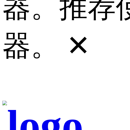
器。推荐使
器。
✕