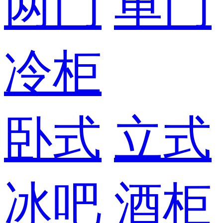
两门
单门
冷柜
卧式
立式
冰吧
酒柜