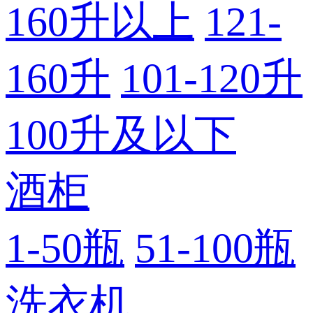
160升以上
121-
160升
101-120升
100升及以下
酒柜
1-50瓶
51-100瓶
洗衣机