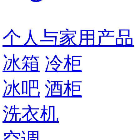
个人与家用产品
冰箱
冷柜
冰吧
酒柜
洗衣机
空调