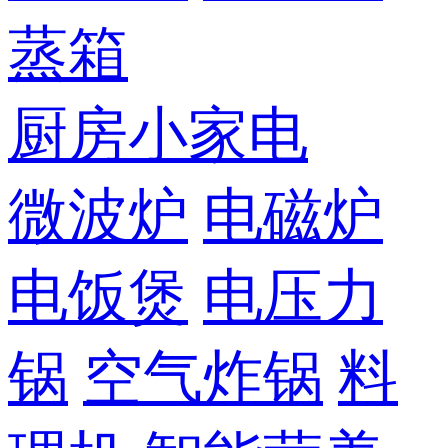
蒸箱
厨房小家电
微波炉
电磁炉
电饭煲
电压力
锅
空气炸锅
料