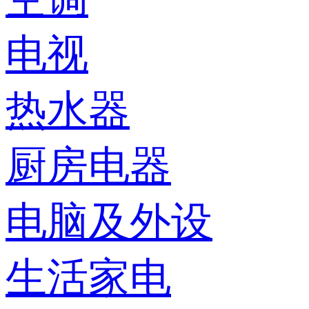
电视
热水器
厨房电器
电脑及外设
生活家电