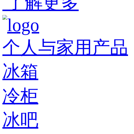
了解更多
个人与家用产品
冰箱
冷柜
冰吧