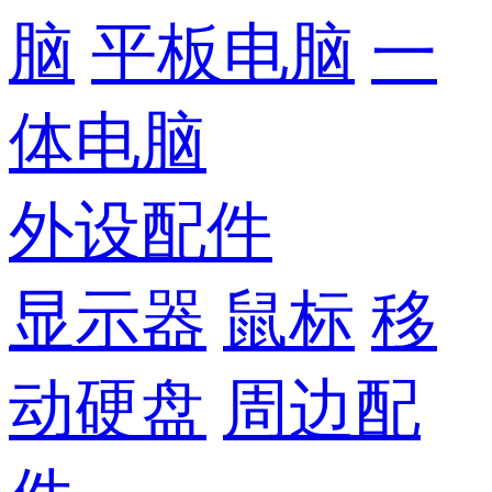
脑
平板电脑
一
体电脑
外设配件
显示器
鼠标
移
动硬盘
周边配