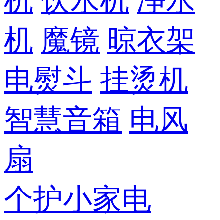
机
饮水机
净水
机
魔镜
晾衣架
电熨斗
挂烫机
智慧音箱
电风
扇
个护小家电