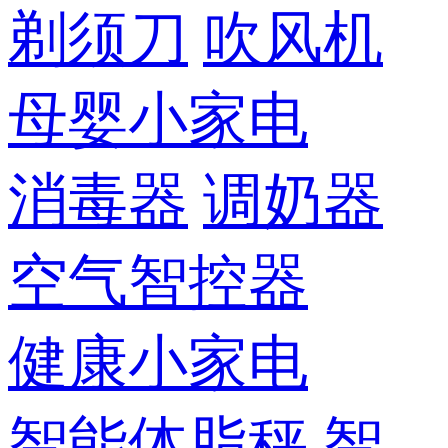
剃须刀
吹风机
母婴小家电
消毒器
调奶器
空气智控器
健康小家电
智能体脂秤
智