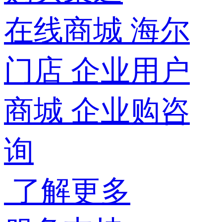
在线商城
海尔
门店
企业用户
商城
企业购咨
询
了解更多