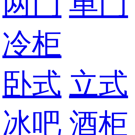
两门
单门
冷柜
卧式
立式
冰吧
酒柜