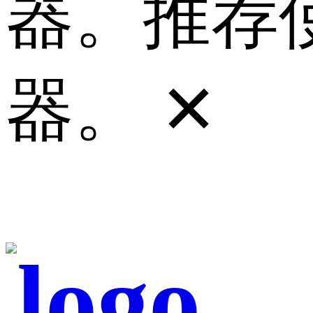
器。推荐使
器。
✕