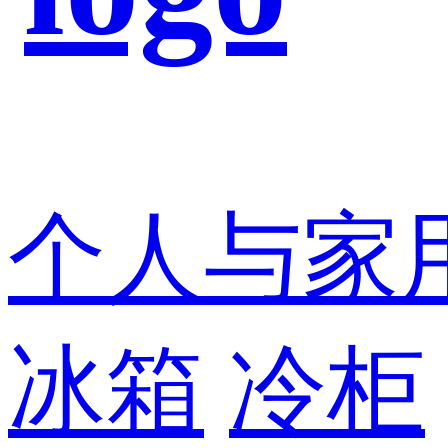
个人与家
冰箱
冷柜