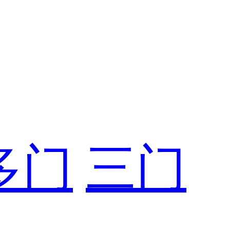
多门
三门