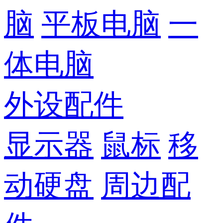
脑
平板电脑
一
体电脑
外设配件
显示器
鼠标
移
动硬盘
周边配