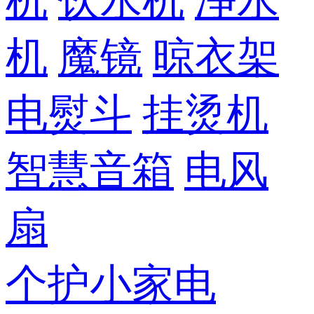
机
饮水机
净水
机
魔镜
晾衣架
电熨斗
挂烫机
智慧音箱
电风
扇
个护小家电