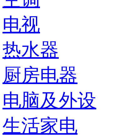
电视
热水器
厨房电器
电脑及外设
生活家电