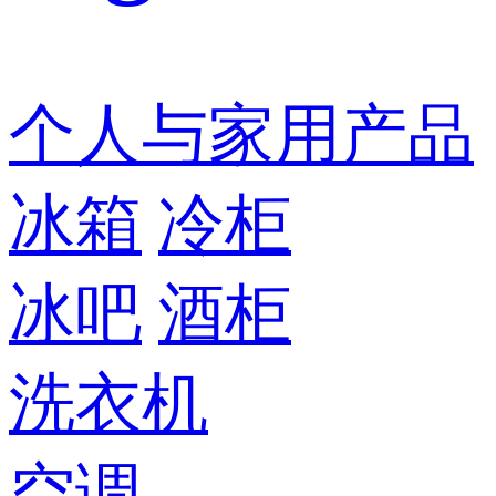
个人与家用产品
冰箱
冷柜
冰吧
酒柜
洗衣机
空调