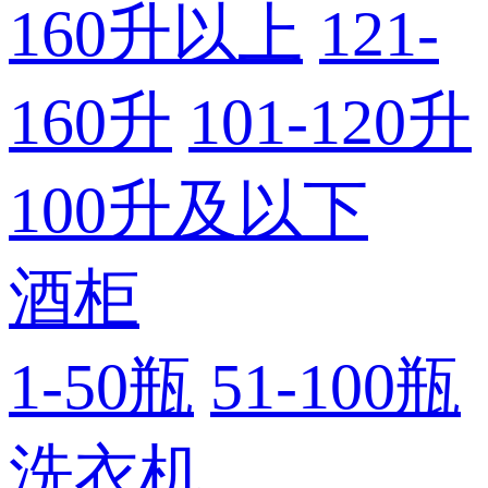
160升以上
121-
160升
101-120升
100升及以下
酒柜
1-50瓶
51-100瓶
洗衣机