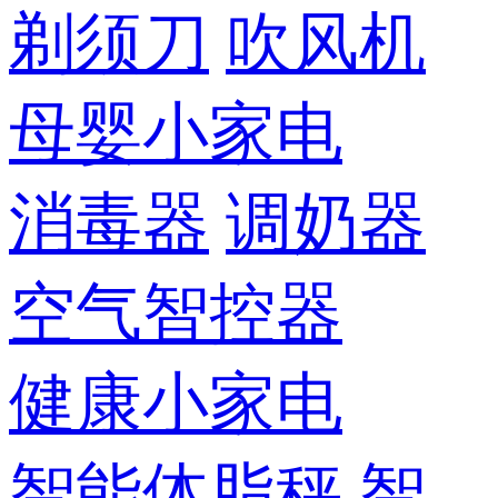
剃须刀
吹风机
母婴小家电
消毒器
调奶器
空气智控器
健康小家电
智能体脂秤
智