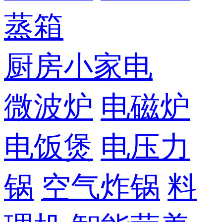
蒸箱
厨房小家电
微波炉
电磁炉
电饭煲
电压力
锅
空气炸锅
料