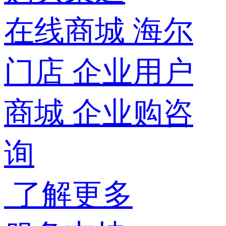
在线商城
海尔
门店
企业用户
商城
企业购咨
询
了解更多