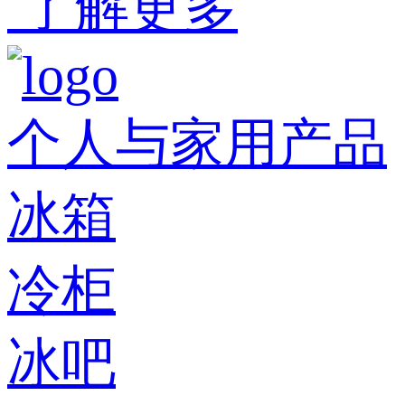
了解更多
个人与家用产品
冰箱
冷柜
冰吧