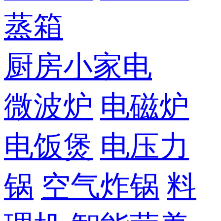
蒸箱
厨房小家电
微波炉
电磁炉
电饭煲
电压力
锅
空气炸锅
料