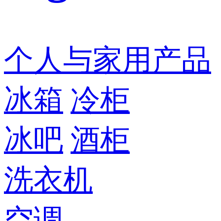
个人与家用产品
冰箱
冷柜
冰吧
酒柜
洗衣机
空调