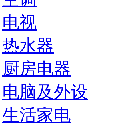
电视
热水器
厨房电器
电脑及外设
生活家电