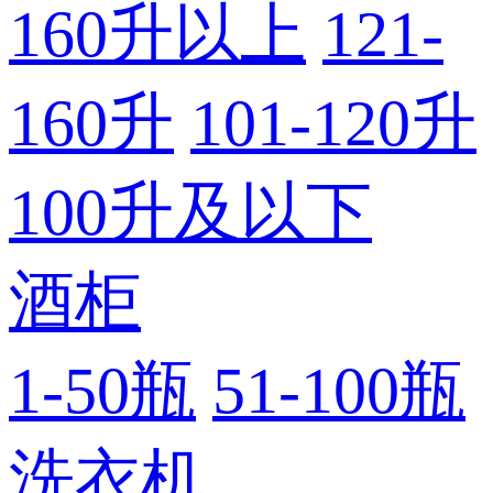
160升以上
121-
160升
101-120升
100升及以下
酒柜
1-50瓶
51-100瓶
洗衣机