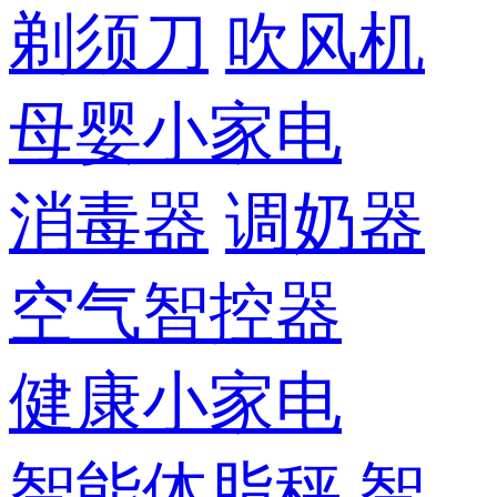
剃须刀
吹风机
母婴小家电
消毒器
调奶器
空气智控器
健康小家电
智能体脂秤
智