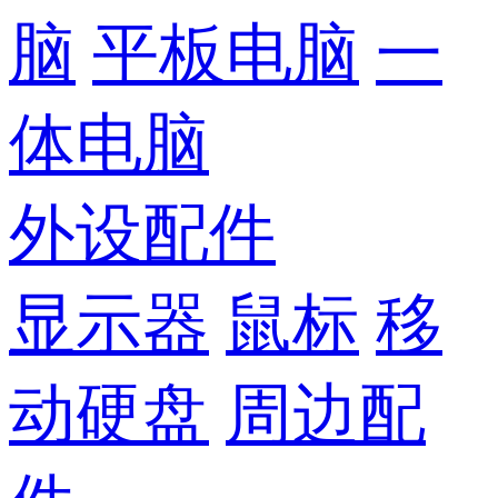
脑
平板电脑
一
体电脑
外设配件
显示器
鼠标
移
动硬盘
周边配