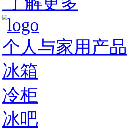
了解更多
个人与家用产品
冰箱
冷柜
冰吧