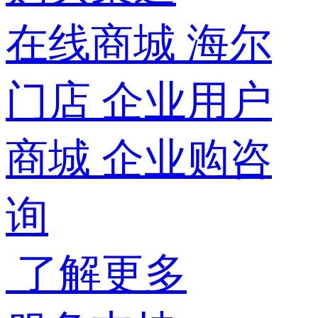
在线商城
海尔
门店
企业用户
商城
企业购咨
询
了解更多