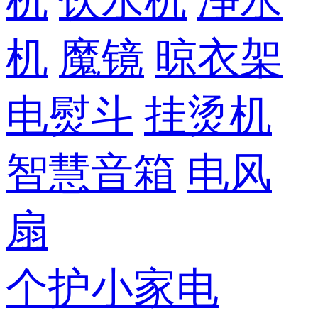
机
饮水机
净水
机
魔镜
晾衣架
电熨斗
挂烫机
智慧音箱
电风
扇
个护小家电