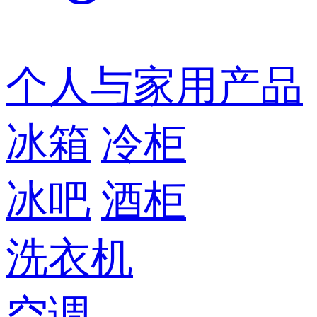
个人与家用产品
冰箱
冷柜
冰吧
酒柜
洗衣机
空调