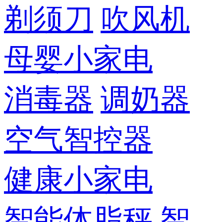
剃须刀
吹风机
母婴小家电
消毒器
调奶器
空气智控器
健康小家电
智能体脂秤
智