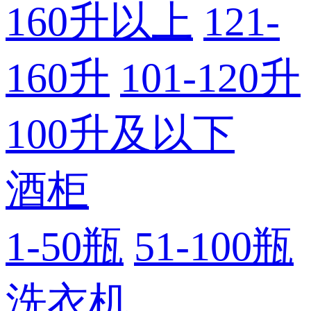
160升以上
121-
160升
101-120升
100升及以下
酒柜
1-50瓶
51-100瓶
洗衣机