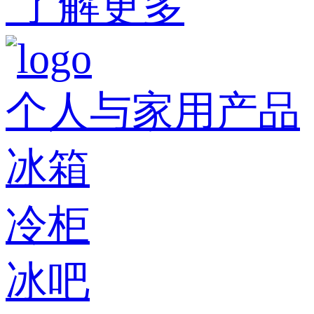
了解更多
个人与家用产品
冰箱
冷柜
冰吧