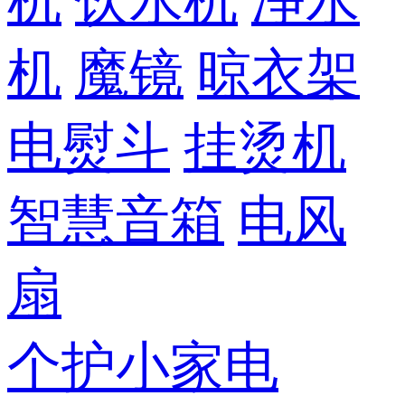
机
饮水机
净水
机
魔镜
晾衣架
电熨斗
挂烫机
智慧音箱
电风
扇
个护小家电