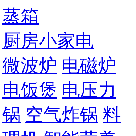
蒸箱
厨房小家电
微波炉
电磁炉
电饭煲
电压力
锅
空气炸锅
料