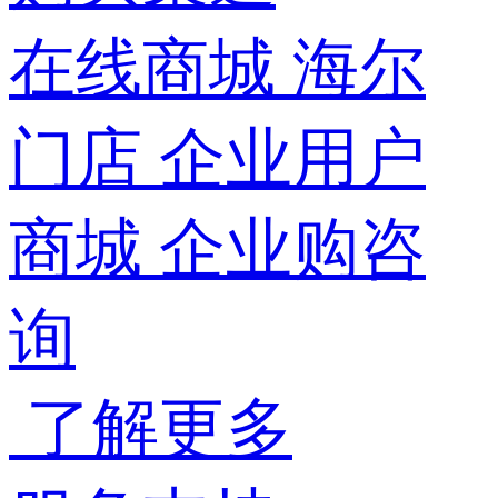
在线商城
海尔
门店
企业用户
商城
企业购咨
询
了解更多