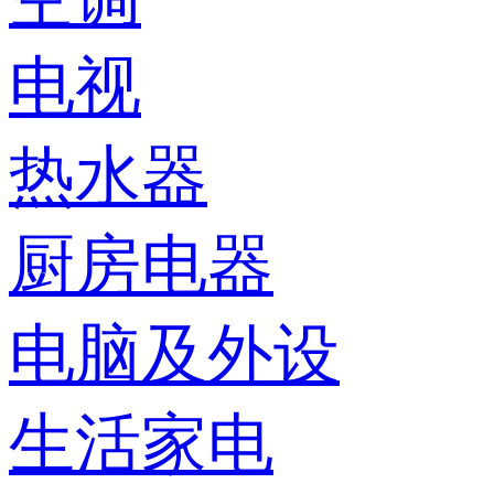
电视
热水器
厨房电器
电脑及外设
生活家电