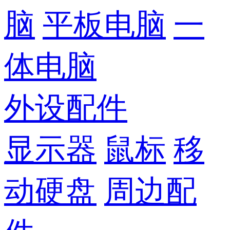
脑
平板电脑
一
体电脑
外设配件
显示器
鼠标
移
动硬盘
周边配