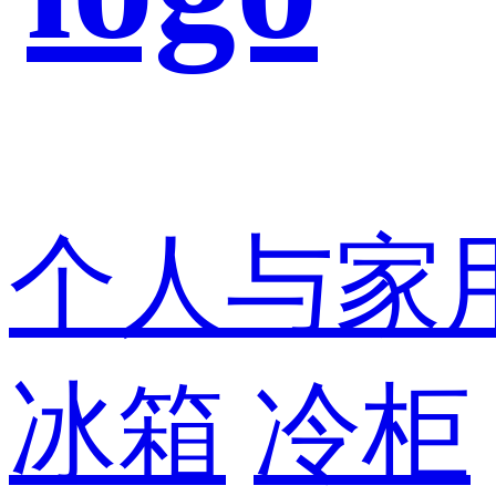
个人与家
冰箱
冷柜