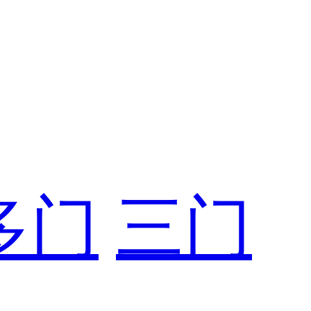
多门
三门