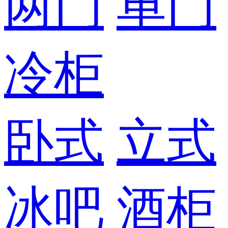
两门
单门
冷柜
卧式
立式
冰吧
酒柜