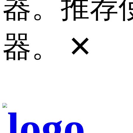
器。推荐使
器。
✕