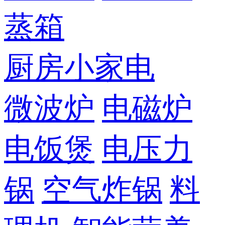
蒸箱
厨房小家电
微波炉
电磁炉
电饭煲
电压力
锅
空气炸锅
料