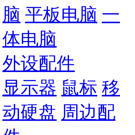
脑
平板电脑
一
体电脑
外设配件
显示器
鼠标
移
动硬盘
周边配