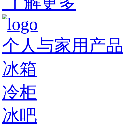
了解更多
个人与家用产品
冰箱
冷柜
冰吧