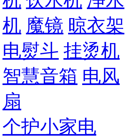
机
饮水机
净水
机
魔镜
晾衣架
电熨斗
挂烫机
智慧音箱
电风
扇
个护小家电