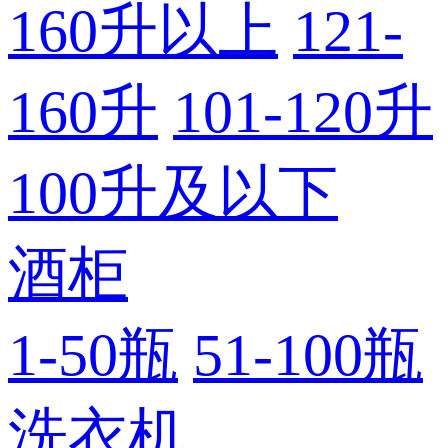
160升以上
121-
160升
101-120升
100升及以下
酒柜
1-50瓶
51-100瓶
洗衣机