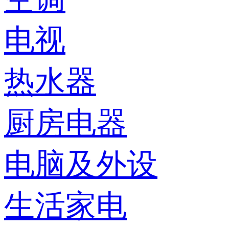
电视
热水器
厨房电器
电脑及外设
生活家电