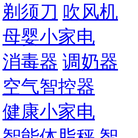
剃须刀
吹风机
母婴小家电
消毒器
调奶器
空气智控器
健康小家电
智能体脂秤
智