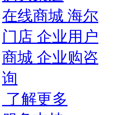
在线商城
海尔
门店
企业用户
商城
企业购咨
询
了解更多