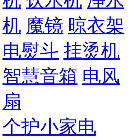
机
饮水机
净水
机
魔镜
晾衣架
电熨斗
挂烫机
智慧音箱
电风
扇
个护小家电