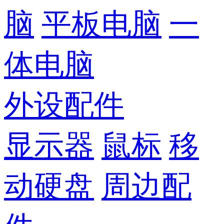
脑
平板电脑
一
体电脑
外设配件
显示器
鼠标
移
动硬盘
周边配