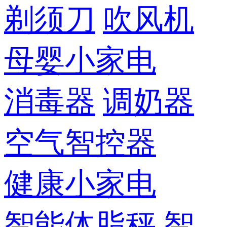
剃须刀
吹风机
母婴小家电
消毒器
调奶器
空气智控器
健康小家电
智能体脂秤
智