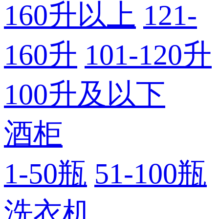
160升以上
121-
160升
101-120升
100升及以下
酒柜
1-50瓶
51-100瓶
洗衣机