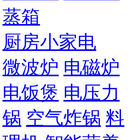
蒸箱
厨房小家电
微波炉
电磁炉
电饭煲
电压力
锅
空气炸锅
料