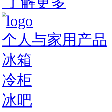
了解更多
个人与家用产品
冰箱
冷柜
冰吧