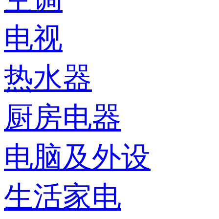
电视
热水器
厨房电器
电脑及外设
生活家电