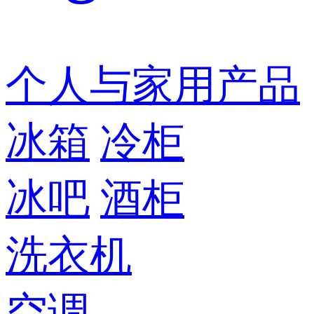
个人与家用产品
冰箱
冷柜
冰吧
酒柜
洗衣机
空调