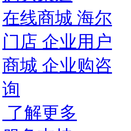
在线商城
海尔
门店
企业用户
商城
企业购咨
询
了解更多