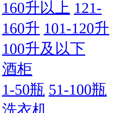
160升以上
121-
160升
101-120升
100升及以下
酒柜
1-50瓶
51-100瓶
洗衣机