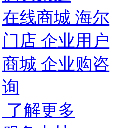
在线商城
海尔
门店
企业用户
商城
企业购咨
询
了解更多