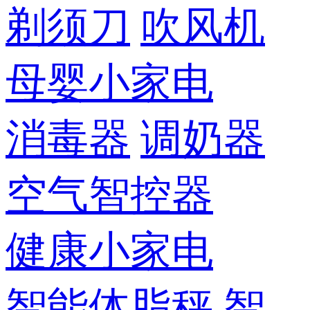
剃须刀
吹风机
母婴小家电
消毒器
调奶器
空气智控器
健康小家电
智能体脂秤
智