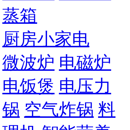
蒸箱
厨房小家电
微波炉
电磁炉
电饭煲
电压力
锅
空气炸锅
料