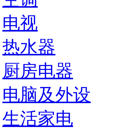
电视
热水器
厨房电器
电脑及外设
生活家电