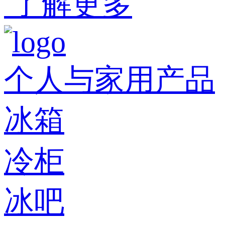
了解更多
个人与家用产品
冰箱
冷柜
冰吧