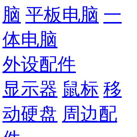
脑
平板电脑
一
体电脑
外设配件
显示器
鼠标
移
动硬盘
周边配