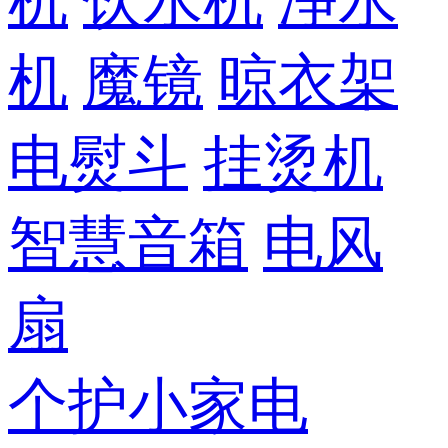
机
饮水机
净水
机
魔镜
晾衣架
电熨斗
挂烫机
智慧音箱
电风
扇
个护小家电