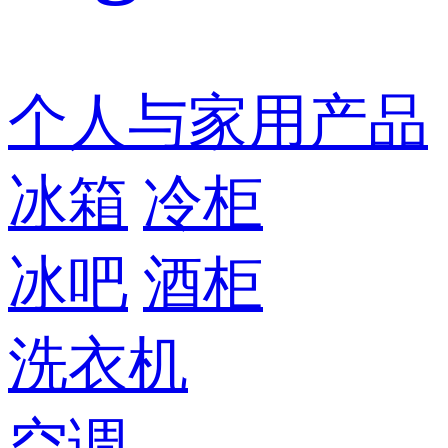
个人与家用产品
冰箱
冷柜
冰吧
酒柜
洗衣机
空调