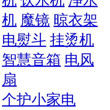
机
饮水机
净水
机
魔镜
晾衣架
电熨斗
挂烫机
智慧音箱
电风
扇
个护小家电