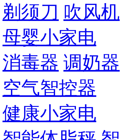
剃须刀
吹风机
母婴小家电
消毒器
调奶器
空气智控器
健康小家电
智能体脂秤
智