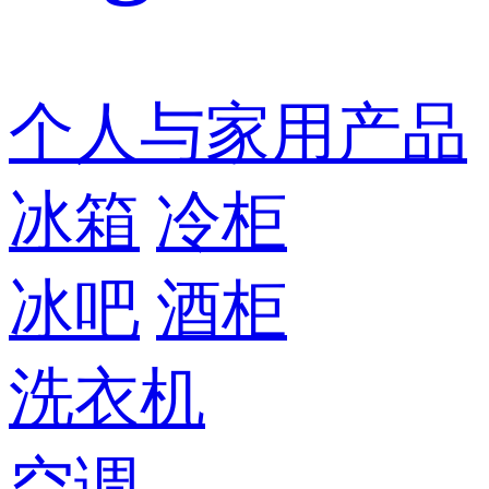
个人与家用产品
冰箱
冷柜
冰吧
酒柜
洗衣机
空调