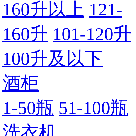
160升以上
121-
160升
101-120升
100升及以下
酒柜
1-50瓶
51-100瓶
洗衣机