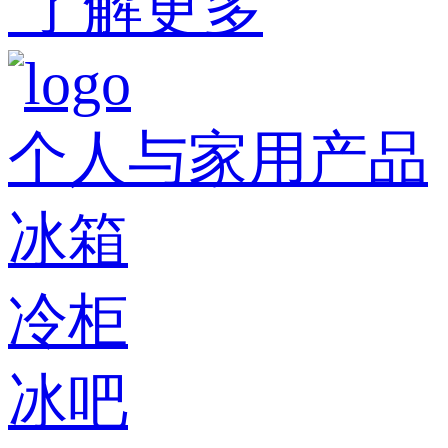
了解更多
个人与家用产品
冰箱
冷柜
冰吧