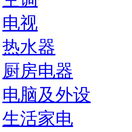
电视
热水器
厨房电器
电脑及外设
生活家电