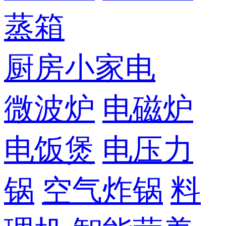
蒸箱
厨房小家电
微波炉
电磁炉
电饭煲
电压力
锅
空气炸锅
料