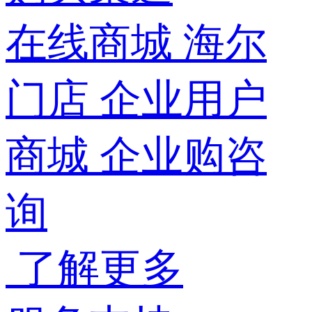
在线商城
海尔
门店
企业用户
商城
企业购咨
询
了解更多