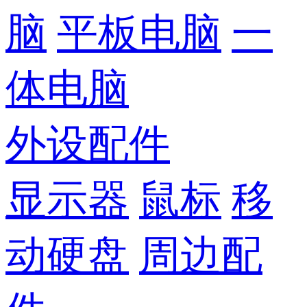
脑
平板电脑
一
体电脑
外设配件
显示器
鼠标
移
动硬盘
周边配