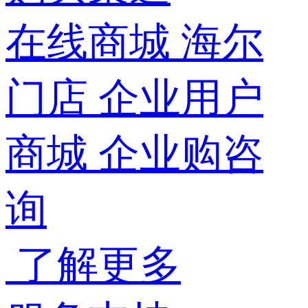
在线商城
海尔
门店
企业用户
商城
企业购咨
询
了解更多