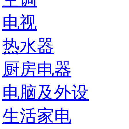
电视
热水器
厨房电器
电脑及外设
生活家电