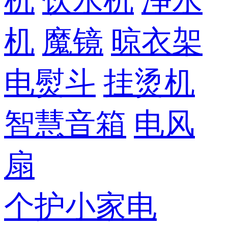
机
饮水机
净水
机
魔镜
晾衣架
电熨斗
挂烫机
智慧音箱
电风
扇
个护小家电