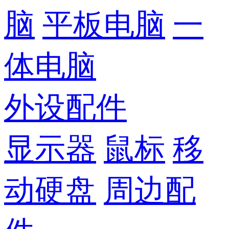
脑
平板电脑
一
体电脑
外设配件
显示器
鼠标
移
动硬盘
周边配