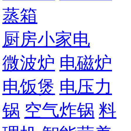
蒸箱
厨房小家电
微波炉
电磁炉
电饭煲
电压力
锅
空气炸锅
料