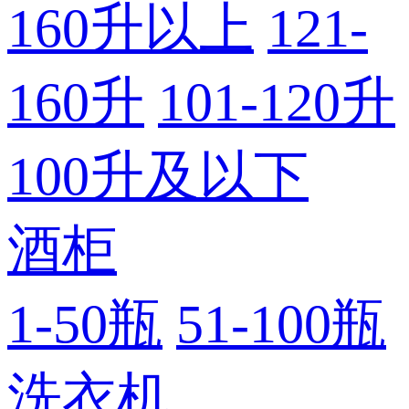
160升以上
121-
160升
101-120升
100升及以下
酒柜
1-50瓶
51-100瓶
洗衣机