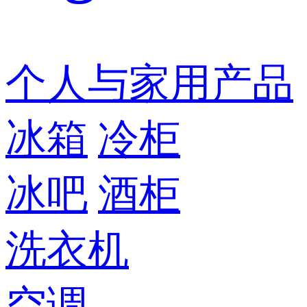
个人与家用产品
冰箱
冷柜
冰吧
酒柜
洗衣机
空调