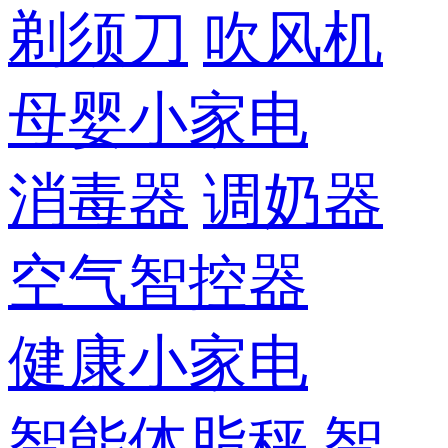
剃须刀
吹风机
母婴小家电
消毒器
调奶器
空气智控器
健康小家电
智能体脂秤
智