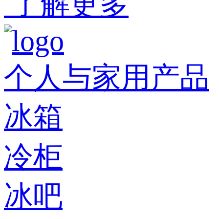
了解更多
个人与家用产品
冰箱
冷柜
冰吧