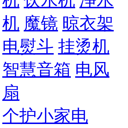
机
饮水机
净水
机
魔镜
晾衣架
电熨斗
挂烫机
智慧音箱
电风
扇
个护小家电