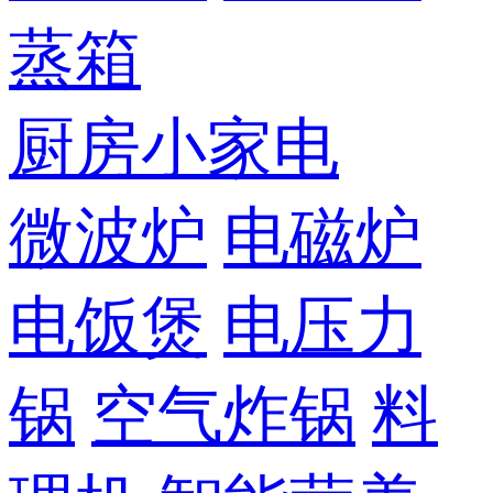
蒸箱
厨房小家电
微波炉
电磁炉
电饭煲
电压力
锅
空气炸锅
料