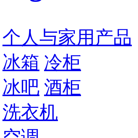
个人与家用产品
冰箱
冷柜
冰吧
酒柜
洗衣机
空调