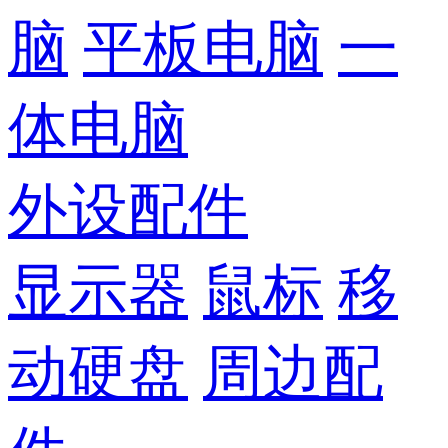
脑
平板电脑
一
体电脑
外设配件
显示器
鼠标
移
动硬盘
周边配