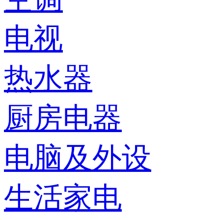
电视
热水器
厨房电器
电脑及外设
生活家电