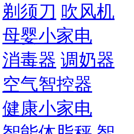
剃须刀
吹风机
母婴小家电
消毒器
调奶器
空气智控器
健康小家电
智能体脂秤
智