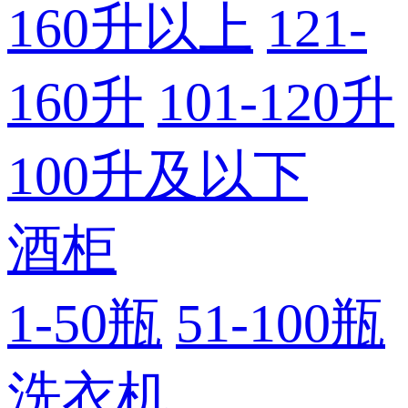
160升以上
121-
160升
101-120升
100升及以下
酒柜
1-50瓶
51-100瓶
洗衣机