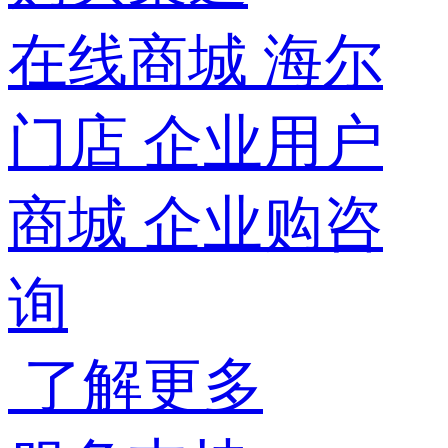
在线商城
海尔
门店
企业用户
商城
企业购咨
询
了解更多