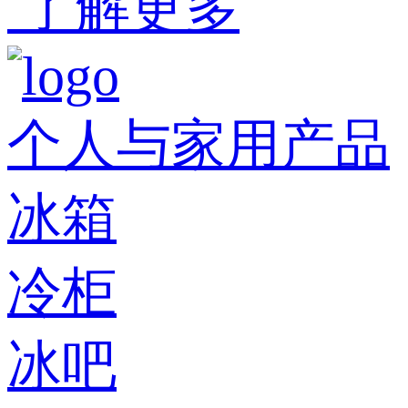
了解更多
个人与家用产品
冰箱
冷柜
冰吧