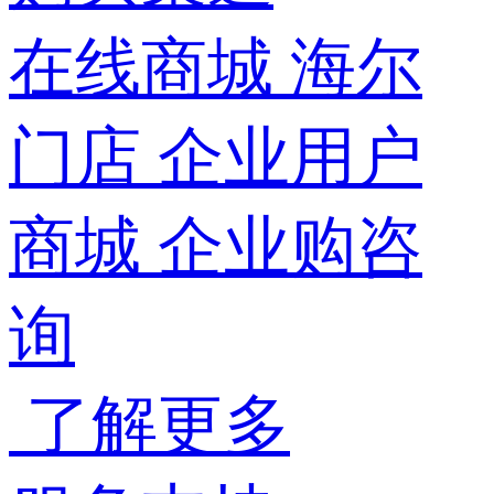
在线商城
海尔
门店
企业用户
商城
企业购咨
询
了解更多