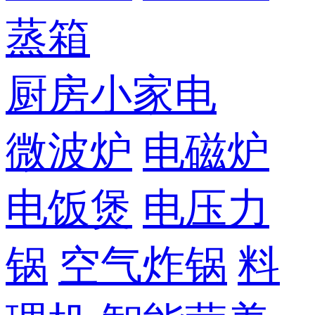
蒸箱
厨房小家电
微波炉
电磁炉
电饭煲
电压力
锅
空气炸锅
料