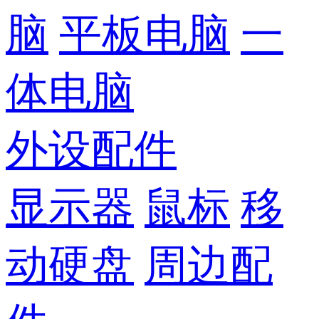
脑
平板电脑
一
体电脑
外设配件
显示器
鼠标
移
动硬盘
周边配