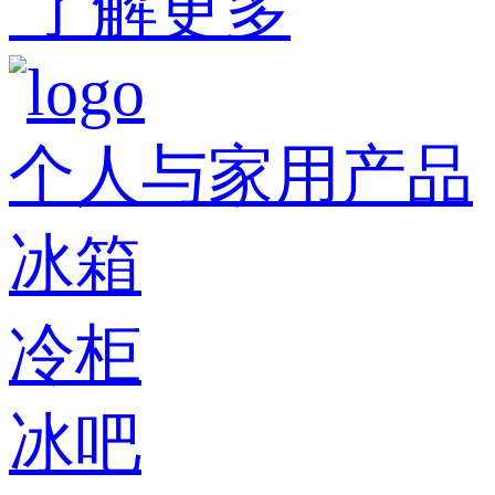
了解更多
个人与家用产品
冰箱
冷柜
冰吧