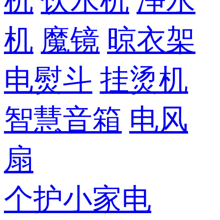
机
饮水机
净水
机
魔镜
晾衣架
电熨斗
挂烫机
智慧音箱
电风
扇
个护小家电