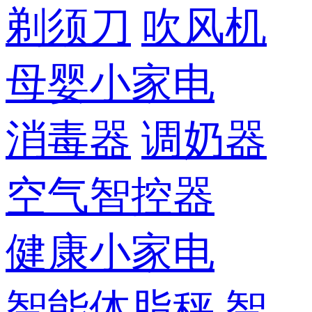
剃须刀
吹风机
母婴小家电
消毒器
调奶器
空气智控器
健康小家电
智能体脂秤
智