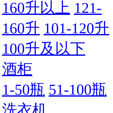
160升以上
121-
160升
101-120升
100升及以下
酒柜
1-50瓶
51-100瓶
洗衣机