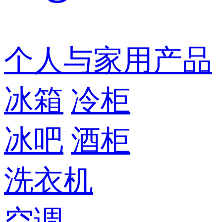
个人与家用产品
冰箱
冷柜
冰吧
酒柜
洗衣机
空调