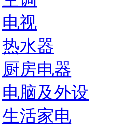
电视
热水器
厨房电器
电脑及外设
生活家电