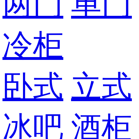
两门
单门
冷柜
卧式
立式
冰吧
酒柜