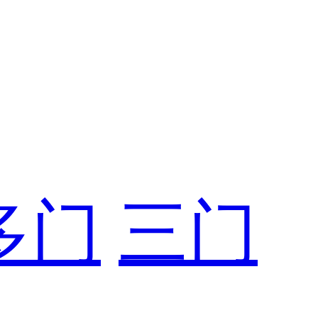
多门
三门