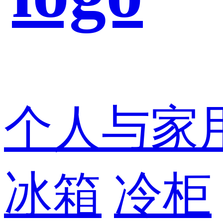
个人与家
冰箱
冷柜