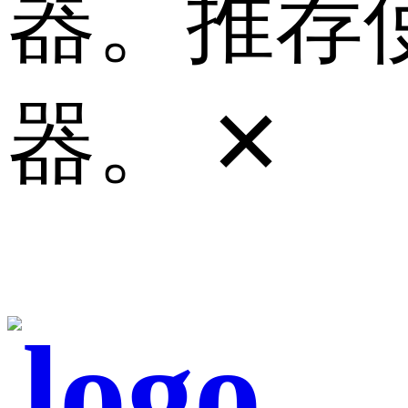
器。推荐使
器。
✕