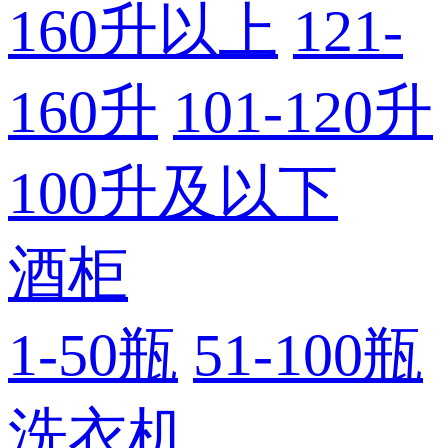
160升以上
121-
160升
101-120升
100升及以下
酒柜
1-50瓶
51-100瓶
洗衣机