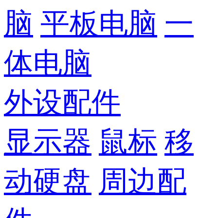
脑
平板电脑
一
体电脑
外设配件
显示器
鼠标
移
动硬盘
周边配