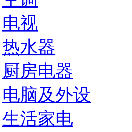
电视
热水器
厨房电器
电脑及外设
生活家电