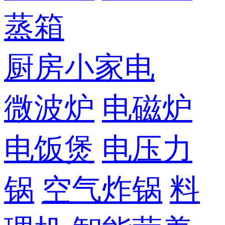
蒸箱
厨房小家电
微波炉
电磁炉
电饭煲
电压力
锅
空气炸锅
料