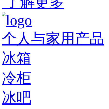
了解更多
个人与家用产品
冰箱
冷柜
冰吧