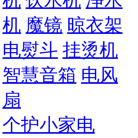
机
饮水机
净水
机
魔镜
晾衣架
电熨斗
挂烫机
智慧音箱
电风
扇
个护小家电