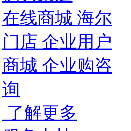
在线商城
海尔
门店
企业用户
商城
企业购咨
询
了解更多