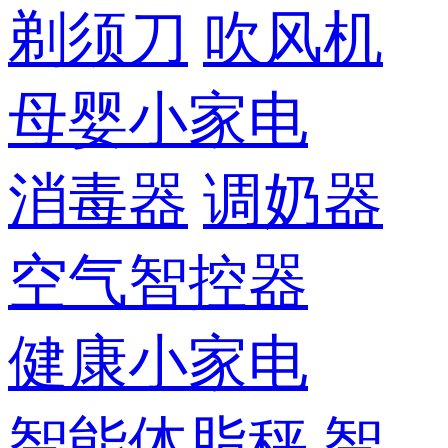
剃须刀
吹风机
母婴小家电
消毒器
调奶器
空气智控器
健康小家电
智能体脂秤
智