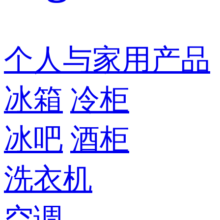
个人与家用产品
冰箱
冷柜
冰吧
酒柜
洗衣机
空调