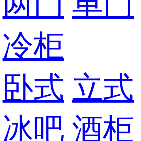
两门
单门
冷柜
卧式
立式
冰吧
酒柜