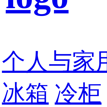
个人与家
冰箱
冷柜