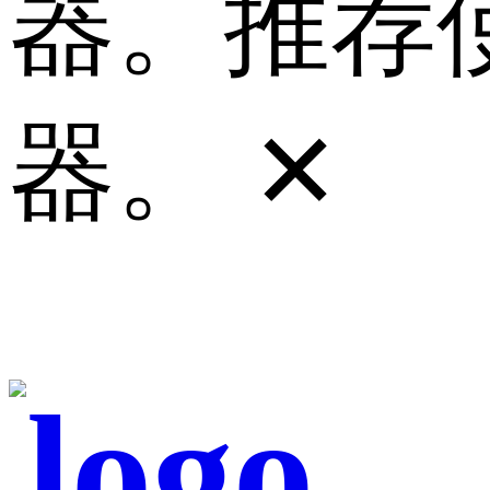
器。推荐使
器。
✕