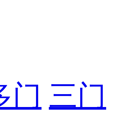
多门
三门