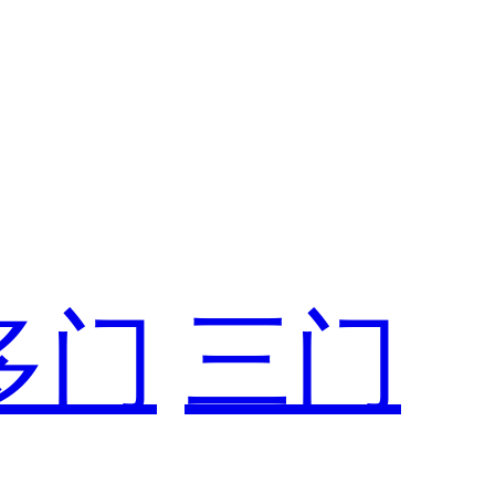
多门
三门