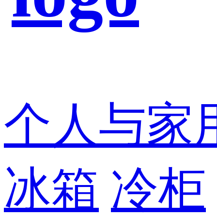
个人与家
冰箱
冷柜