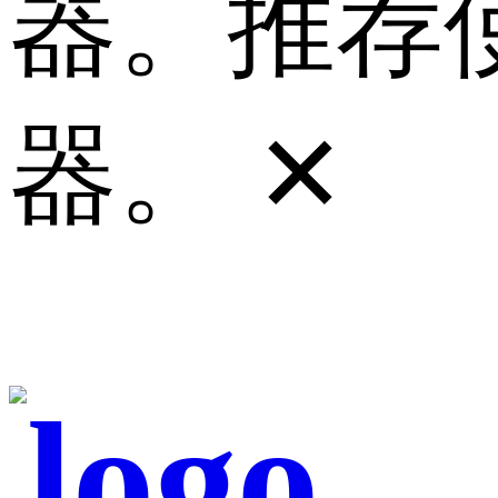
器。推荐使
器。
✕