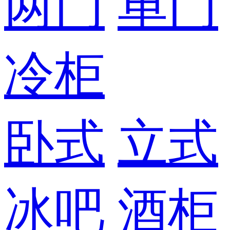
两门
单门
冷柜
卧式
立式
冰吧
酒柜