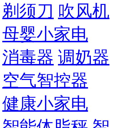
剃须刀
吹风机
母婴小家电
消毒器
调奶器
空气智控器
健康小家电
智能体脂秤
智