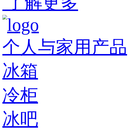
了解更多
个人与家用产品
冰箱
冷柜
冰吧