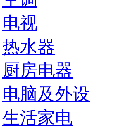
电视
热水器
厨房电器
电脑及外设
生活家电