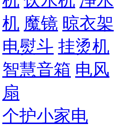
机
饮水机
净水
机
魔镜
晾衣架
电熨斗
挂烫机
智慧音箱
电风
扇
个护小家电