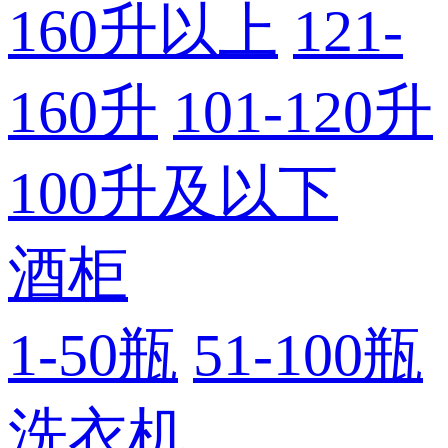
160升以上
121-
160升
101-120升
100升及以下
酒柜
1-50瓶
51-100瓶
洗衣机