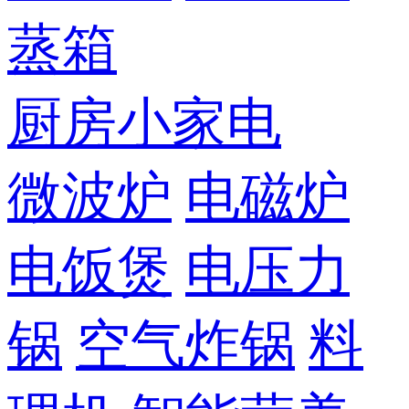
蒸箱
厨房小家电
微波炉
电磁炉
电饭煲
电压力
锅
空气炸锅
料