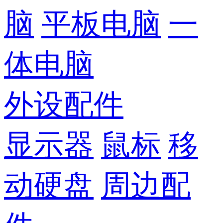
脑
平板电脑
一
体电脑
外设配件
显示器
鼠标
移
动硬盘
周边配