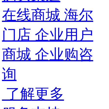
在线商城
海尔
门店
企业用户
商城
企业购咨
询
了解更多