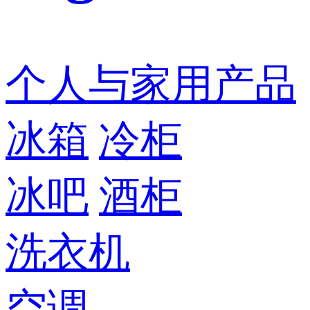
个人与家用产品
冰箱
冷柜
冰吧
酒柜
洗衣机
空调