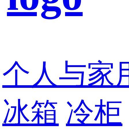
个人与家
冰箱
冷柜