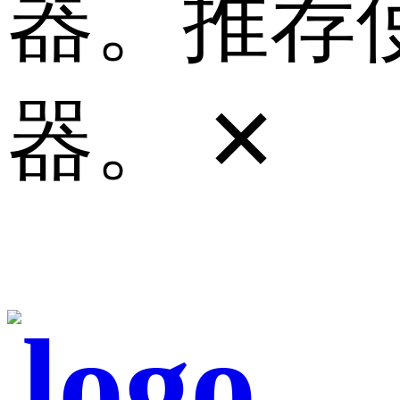
器。推荐使
器。
✕