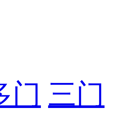
多门
三门