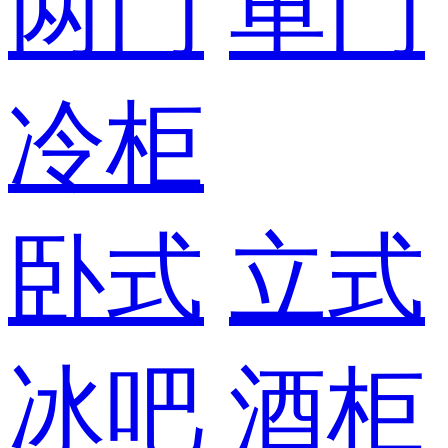
两门
单门
冷柜
卧式
立式
冰吧
酒柜