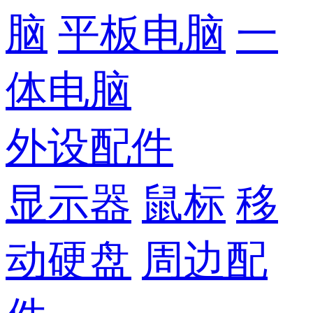
脑
平板电脑
一
体电脑
外设配件
显示器
鼠标
移
动硬盘
周边配