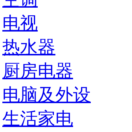
电视
热水器
厨房电器
电脑及外设
生活家电