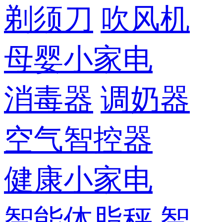
剃须刀
吹风机
母婴小家电
消毒器
调奶器
空气智控器
健康小家电
智能体脂秤
智