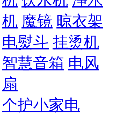
机
饮水机
净水
机
魔镜
晾衣架
电熨斗
挂烫机
智慧音箱
电风
扇
个护小家电