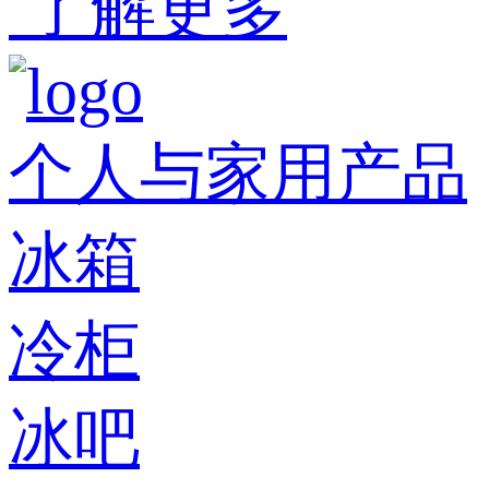
了解更多
个人与家用产品
冰箱
冷柜
冰吧