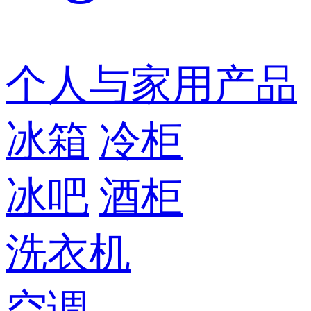
个人与家用产品
冰箱
冷柜
冰吧
酒柜
洗衣机
空调