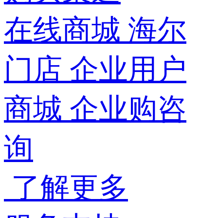
在线商城
海尔
门店
企业用户
商城
企业购咨
询
了解更多