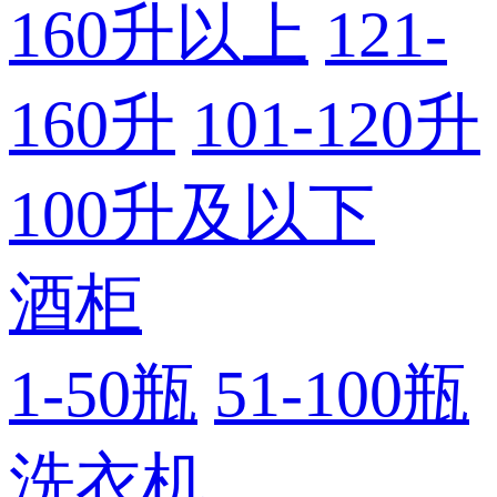
160升以上
121-
160升
101-120升
100升及以下
酒柜
1-50瓶
51-100瓶
洗衣机