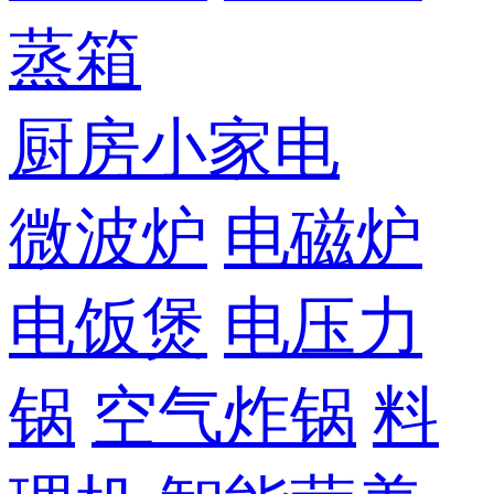
蒸箱
厨房小家电
微波炉
电磁炉
电饭煲
电压力
锅
空气炸锅
料