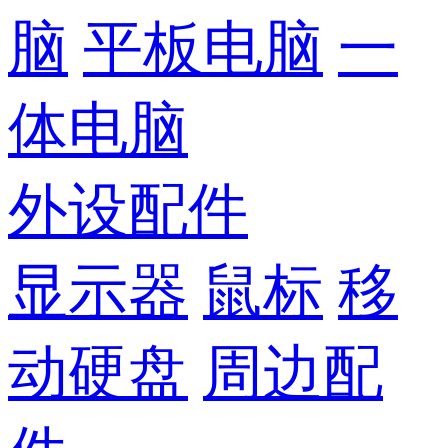
脑
平板电脑
一
体电脑
外设配件
显示器
鼠标
移
动硬盘
周边配