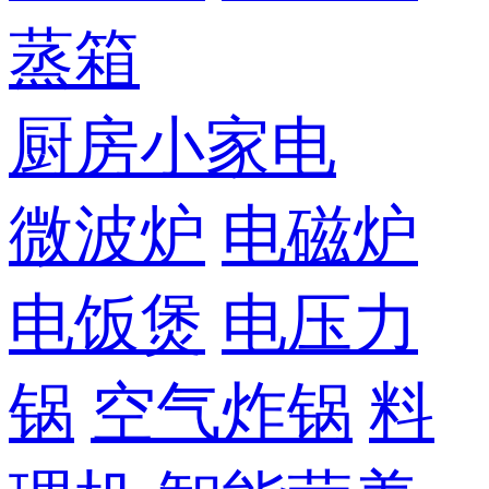
蒸箱
厨房小家电
微波炉
电磁炉
电饭煲
电压力
锅
空气炸锅
料