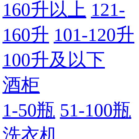
160升以上
121-
160升
101-120升
100升及以下
酒柜
1-50瓶
51-100瓶
洗衣机