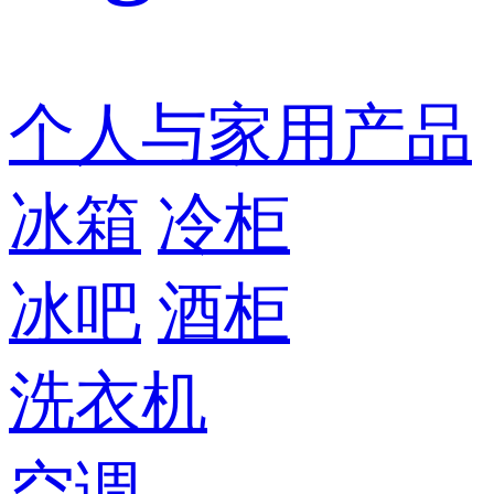
个人与家用产品
冰箱
冷柜
冰吧
酒柜
洗衣机
空调