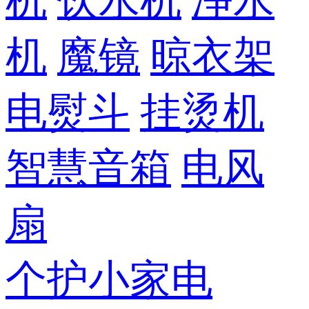
机
饮水机
净水
机
魔镜
晾衣架
电熨斗
挂烫机
智慧音箱
电风
扇
个护小家电