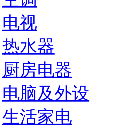
电视
热水器
厨房电器
电脑及外设
生活家电