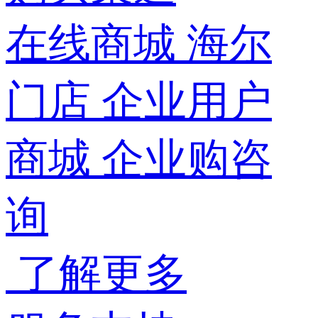
在线商城
海尔
门店
企业用户
商城
企业购咨
询
了解更多