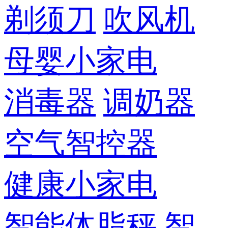
剃须刀
吹风机
母婴小家电
消毒器
调奶器
空气智控器
健康小家电
智能体脂秤
智