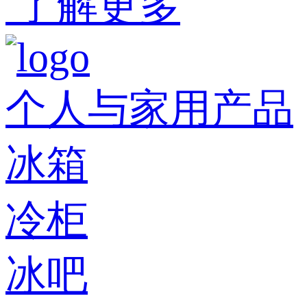
了解更多
个人与家用产品
冰箱
冷柜
冰吧