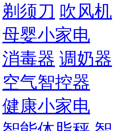
剃须刀
吹风机
母婴小家电
消毒器
调奶器
空气智控器
健康小家电
智能体脂秤
智