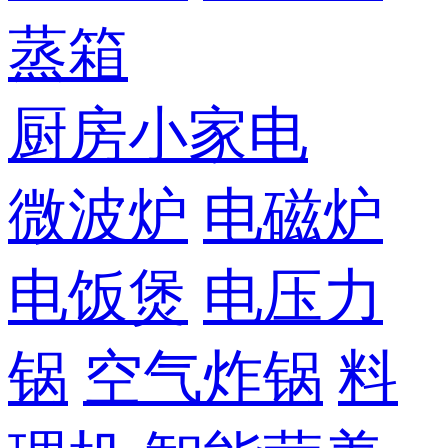
蒸箱
厨房小家电
微波炉
电磁炉
电饭煲
电压力
锅
空气炸锅
料