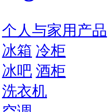
个人与家用产品
冰箱
冷柜
冰吧
酒柜
洗衣机
空调