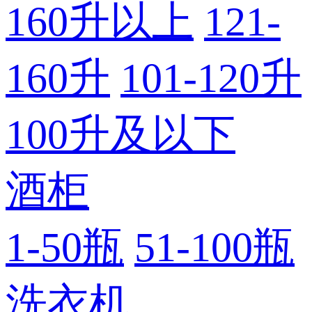
160升以上
121-
160升
101-120升
100升及以下
酒柜
1-50瓶
51-100瓶
洗衣机