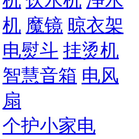
机
饮水机
净水
机
魔镜
晾衣架
电熨斗
挂烫机
智慧音箱
电风
扇
个护小家电