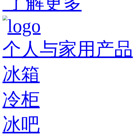
了解更多
个人与家用产品
冰箱
冷柜
冰吧