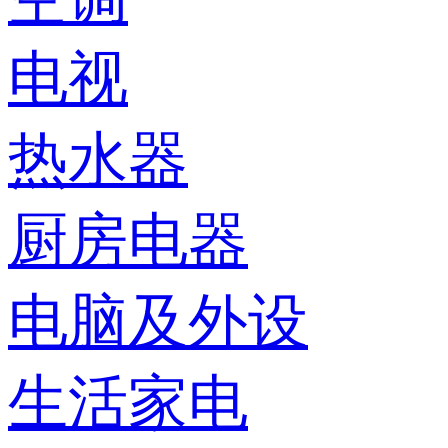
电视
热水器
厨房电器
电脑及外设
生活家电