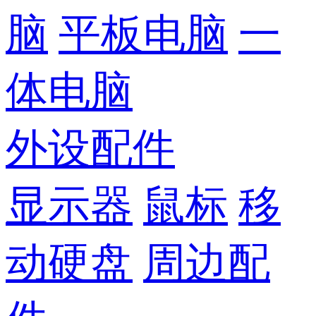
脑
平板电脑
一
体电脑
外设配件
显示器
鼠标
移
动硬盘
周边配