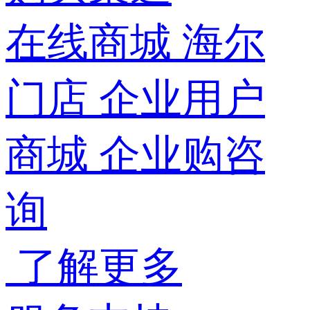
在线商城
海尔
门店
企业用户
商城
企业购咨
询
了解更多