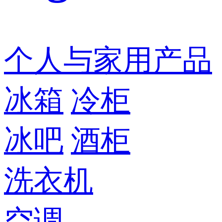
个人与家用产品
冰箱
冷柜
冰吧
酒柜
洗衣机
空调