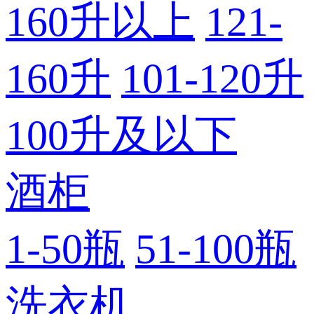
160升以上
121-
160升
101-120升
100升及以下
酒柜
1-50瓶
51-100瓶
洗衣机