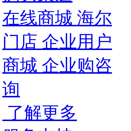
在线商城
海尔
门店
企业用户
商城
企业购咨
询
了解更多