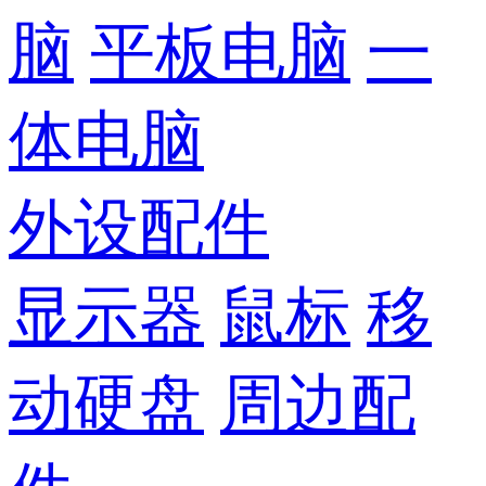
脑
平板电脑
一
体电脑
外设配件
显示器
鼠标
移
动硬盘
周边配