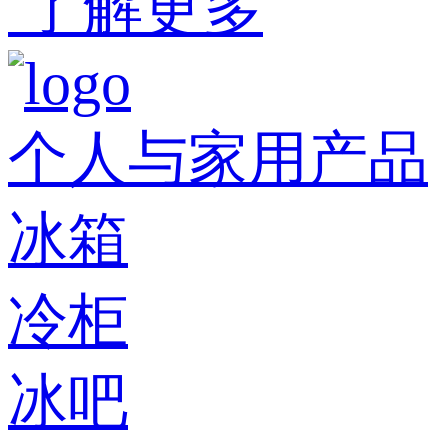
了解更多
个人与家用产品
冰箱
冷柜
冰吧