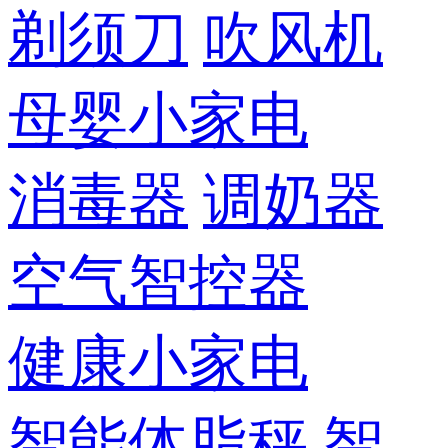
剃须刀
吹风机
母婴小家电
消毒器
调奶器
空气智控器
健康小家电
智能体脂秤
智