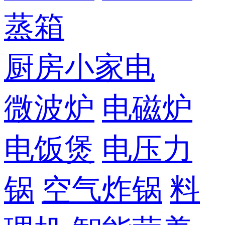
蒸箱
厨房小家电
微波炉
电磁炉
电饭煲
电压力
锅
空气炸锅
料