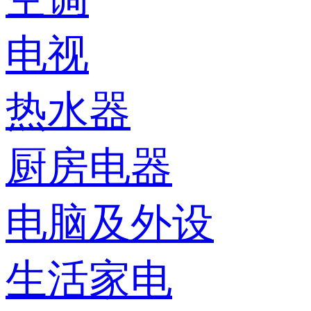
电视
热水器
厨房电器
电脑及外设
生活家电