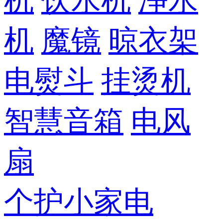
机
饮水机
净水
机
魔镜
晾衣架
电熨斗
挂烫机
智慧音箱
电风
扇
个护小家电