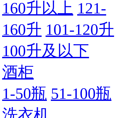
160升以上
121-
160升
101-120升
100升及以下
酒柜
1-50瓶
51-100瓶
洗衣机