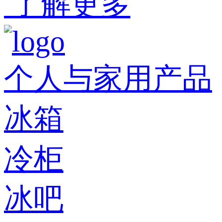
了解更多
个人与家用产品
冰箱
冷柜
冰吧