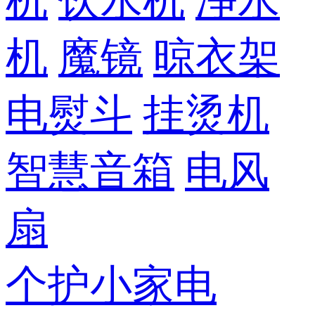
机
饮水机
净水
机
魔镜
晾衣架
电熨斗
挂烫机
智慧音箱
电风
扇
个护小家电