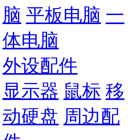
脑
平板电脑
一
体电脑
外设配件
显示器
鼠标
移
动硬盘
周边配