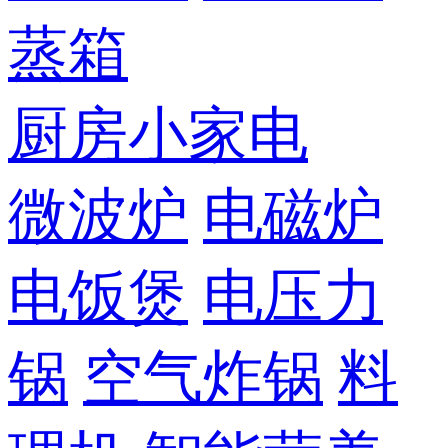
蒸箱
厨房小家电
微波炉
电磁炉
电饭煲
电压力
锅
空气炸锅
料