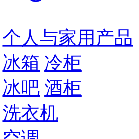
个人与家用产品
冰箱
冷柜
冰吧
酒柜
洗衣机
空调