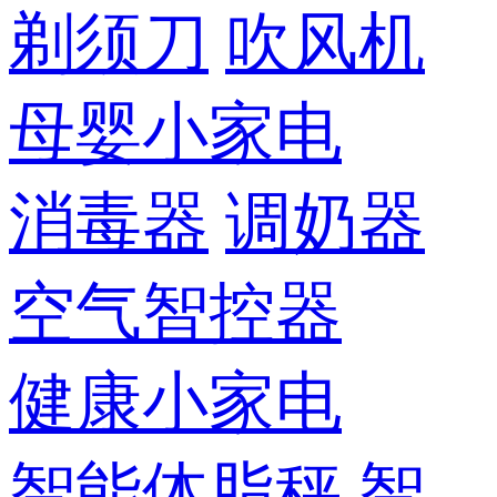
剃须刀
吹风机
母婴小家电
消毒器
调奶器
空气智控器
健康小家电
智能体脂秤
智