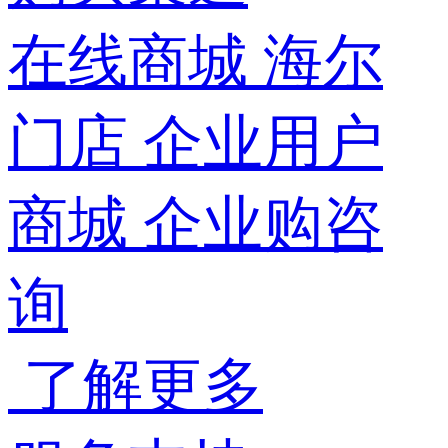
在线商城
海尔
门店
企业用户
商城
企业购咨
询
了解更多