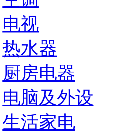
电视
热水器
厨房电器
电脑及外设
生活家电