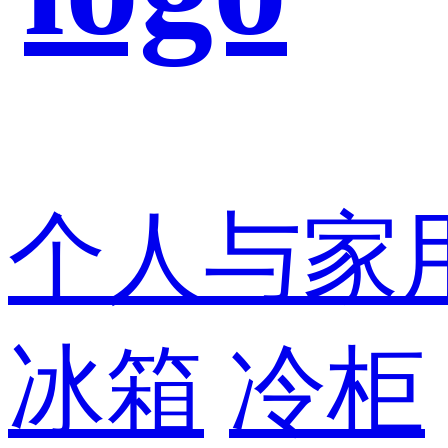
个人与家
冰箱
冷柜