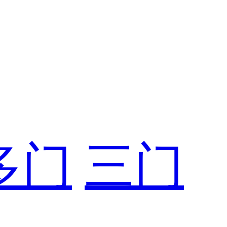
多门
三门