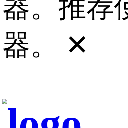
器。推荐使
器。
✕