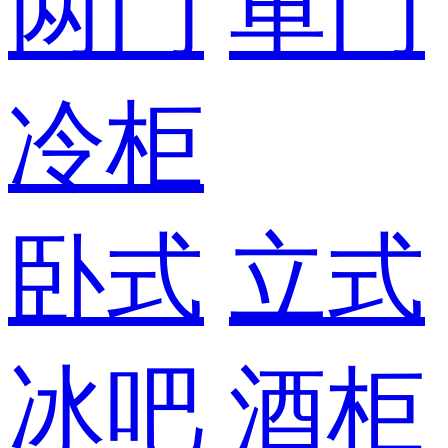
两门
单门
冷柜
卧式
立式
冰吧
酒柜