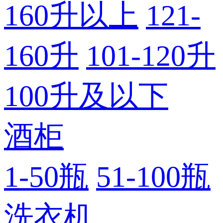
160升以上
121-
160升
101-120升
100升及以下
酒柜
1-50瓶
51-100瓶
洗衣机