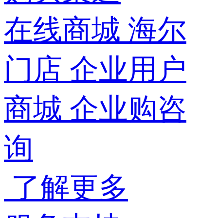
在线商城
海尔
门店
企业用户
商城
企业购咨
询
了解更多