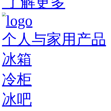
了解更多
个人与家用产品
冰箱
冷柜
冰吧