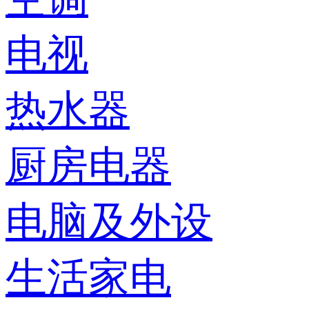
电视
热水器
厨房电器
电脑及外设
生活家电