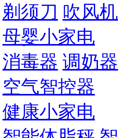
剃须刀
吹风机
母婴小家电
消毒器
调奶器
空气智控器
健康小家电
智能体脂秤
智