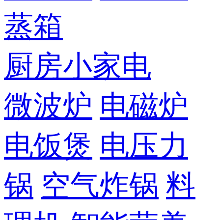
蒸箱
厨房小家电
微波炉
电磁炉
电饭煲
电压力
锅
空气炸锅
料