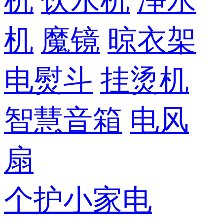
机
饮水机
净水
机
魔镜
晾衣架
电熨斗
挂烫机
智慧音箱
电风
扇
个护小家电