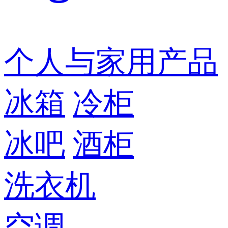
个人与家用产品
冰箱
冷柜
冰吧
酒柜
洗衣机
空调