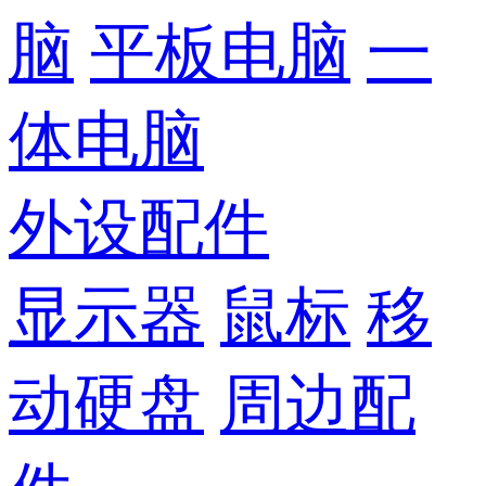
脑
平板电脑
一
体电脑
外设配件
显示器
鼠标
移
动硬盘
周边配