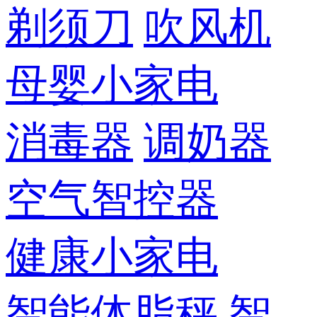
剃须刀
吹风机
母婴小家电
消毒器
调奶器
空气智控器
健康小家电
智能体脂秤
智