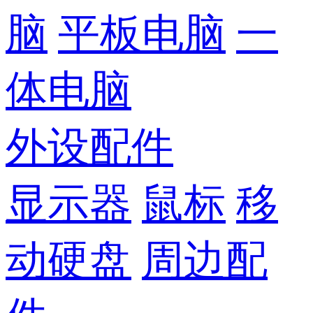
脑
平板电脑
一
体电脑
外设配件
显示器
鼠标
移
动硬盘
周边配