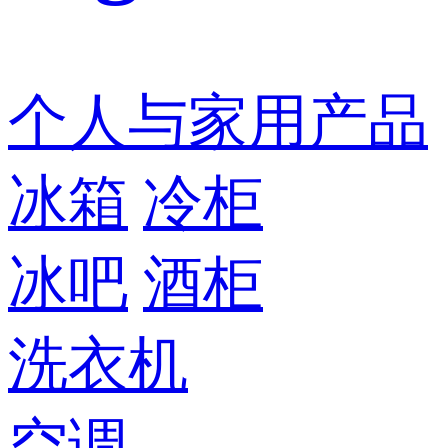
个人与家用产品
冰箱
冷柜
冰吧
酒柜
洗衣机
空调