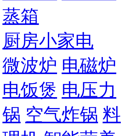
蒸箱
厨房小家电
微波炉
电磁炉
电饭煲
电压力
锅
空气炸锅
料