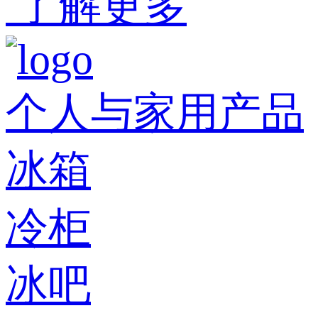
了解更多
个人与家用产品
冰箱
冷柜
冰吧