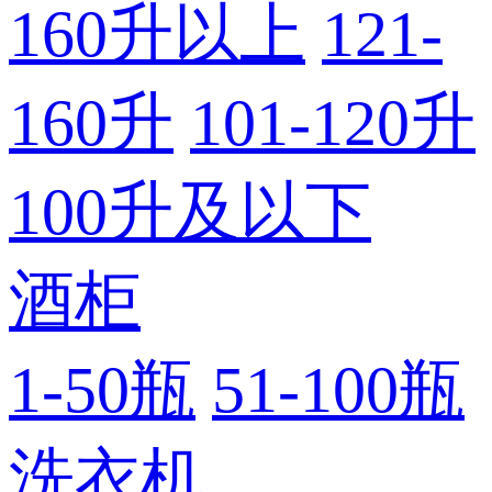
160升以上
121-
160升
101-120升
100升及以下
酒柜
1-50瓶
51-100瓶
洗衣机