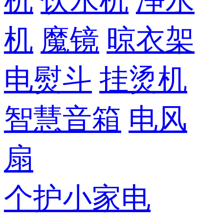
机
饮水机
净水
机
魔镜
晾衣架
电熨斗
挂烫机
智慧音箱
电风
扇
个护小家电