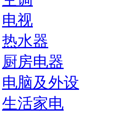
电视
热水器
厨房电器
电脑及外设
生活家电