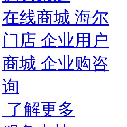
在线商城
海尔
门店
企业用户
商城
企业购咨
询
了解更多