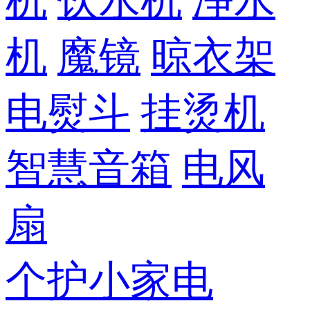
机
饮水机
净水
机
魔镜
晾衣架
电熨斗
挂烫机
智慧音箱
电风
扇
个护小家电