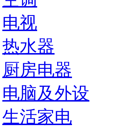
电视
热水器
厨房电器
电脑及外设
生活家电