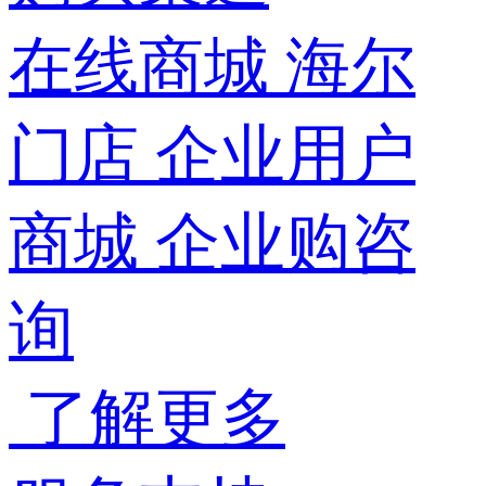
在线商城
海尔
门店
企业用户
商城
企业购咨
询
了解更多