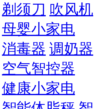
剃须刀
吹风机
母婴小家电
消毒器
调奶器
空气智控器
健康小家电
智能体脂秤
智