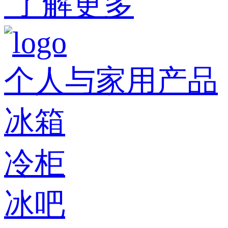
了解更多
个人与家用产品
冰箱
冷柜
冰吧