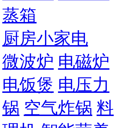
蒸箱
厨房小家电
微波炉
电磁炉
电饭煲
电压力
锅
空气炸锅
料