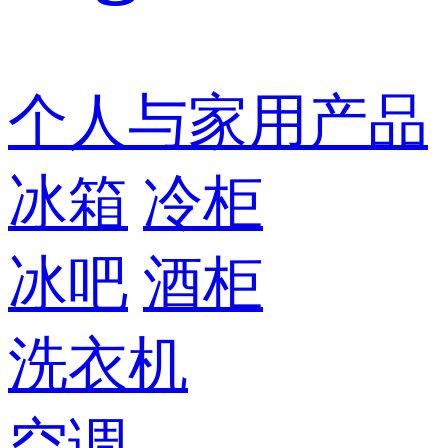
个人与家用产品
冰箱
冷柜
冰吧
酒柜
洗衣机
空调