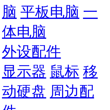
脑
平板电脑
一
体电脑
外设配件
显示器
鼠标
移
动硬盘
周边配