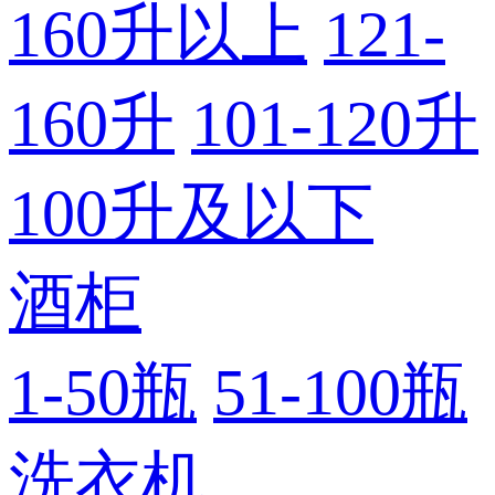
160升以上
121-
160升
101-120升
100升及以下
酒柜
1-50瓶
51-100瓶
洗衣机