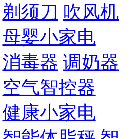
剃须刀
吹风机
母婴小家电
消毒器
调奶器
空气智控器
健康小家电
智能体脂秤
智