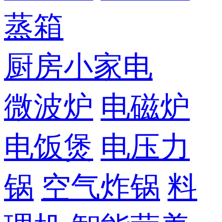
蒸箱
厨房小家电
微波炉
电磁炉
电饭煲
电压力
锅
空气炸锅
料