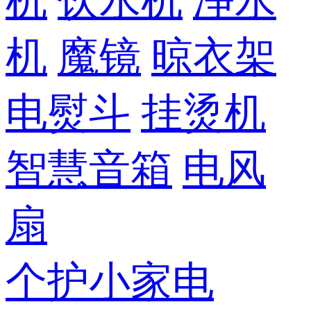
机
饮水机
净水
机
魔镜
晾衣架
电熨斗
挂烫机
智慧音箱
电风
扇
个护小家电