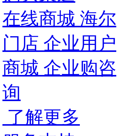
在线商城
海尔
门店
企业用户
商城
企业购咨
询
了解更多