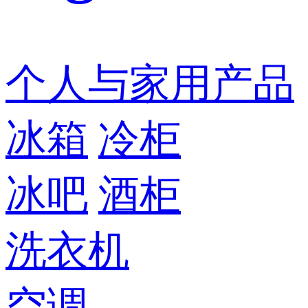
个人与家用产品
冰箱
冷柜
冰吧
酒柜
洗衣机
空调