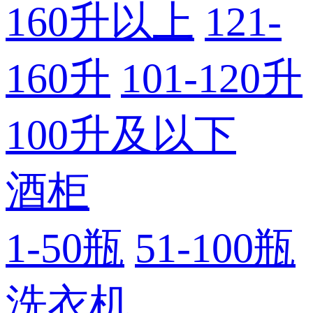
160升以上
121-
160升
101-120升
100升及以下
酒柜
1-50瓶
51-100瓶
洗衣机