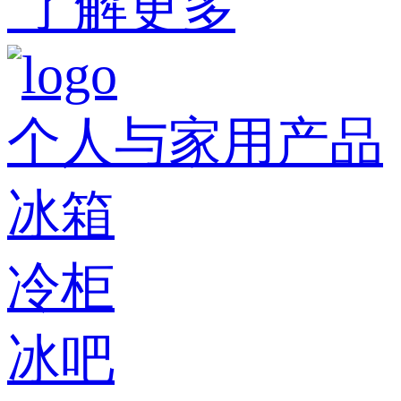
了解更多
个人与家用产品
冰箱
冷柜
冰吧