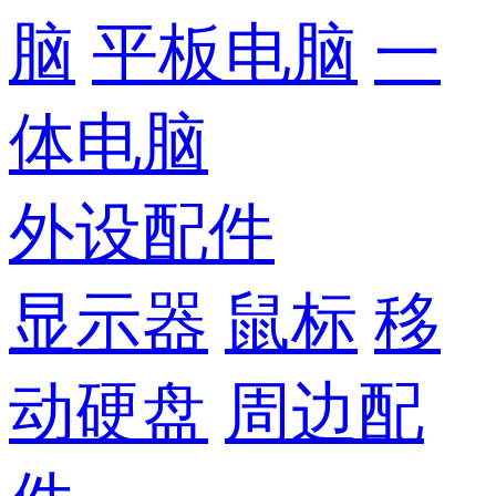
脑
平板电脑
一
体电脑
外设配件
显示器
鼠标
移
动硬盘
周边配