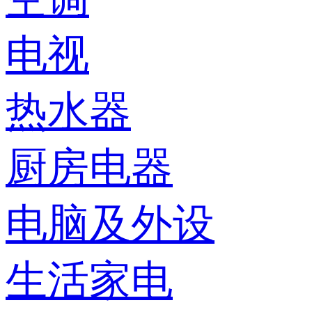
电视
热水器
厨房电器
电脑及外设
生活家电