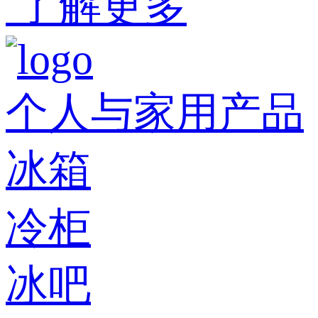
了解更多
个人与家用产品
冰箱
冷柜
冰吧