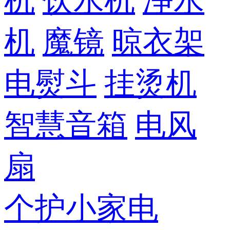
机
饮水机
净水
机
魔镜
晾衣架
电熨斗
挂烫机
智慧音箱
电风
扇
个护小家电