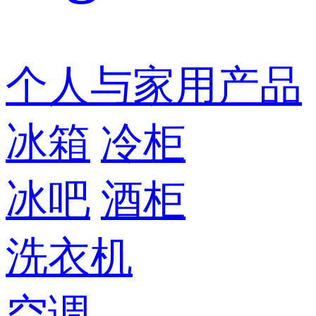
个人与家用产品
冰箱
冷柜
冰吧
酒柜
洗衣机
空调