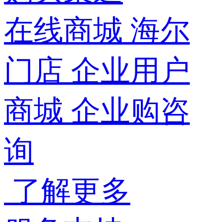
在线商城
海尔
门店
企业用户
商城
企业购咨
询
了解更多