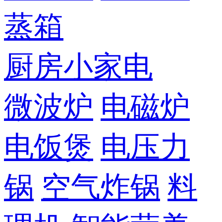
蒸箱
厨房小家电
微波炉
电磁炉
电饭煲
电压力
锅
空气炸锅
料