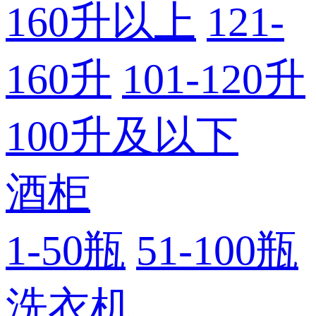
160升以上
121-
160升
101-120升
100升及以下
酒柜
1-50瓶
51-100瓶
洗衣机