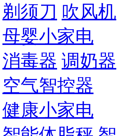
剃须刀
吹风机
母婴小家电
消毒器
调奶器
空气智控器
健康小家电
智能体脂秤
智