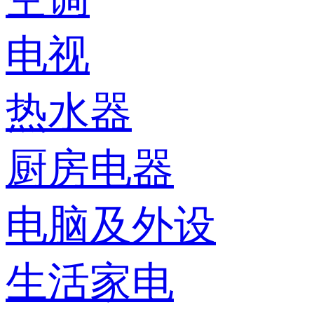
电视
热水器
厨房电器
电脑及外设
生活家电