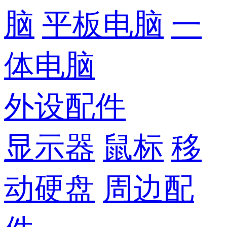
脑
平板电脑
一
体电脑
外设配件
显示器
鼠标
移
动硬盘
周边配