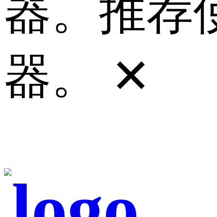
器。推荐使
器。
✕