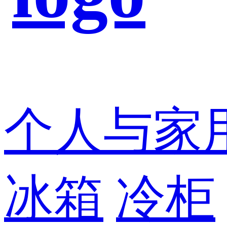
个人与家
冰箱
冷柜