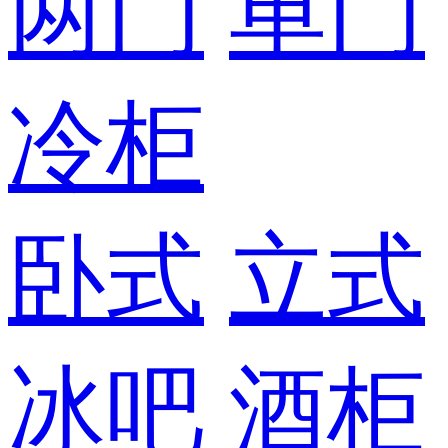
两门
单门
冷柜
卧式
立式
冰吧
酒柜