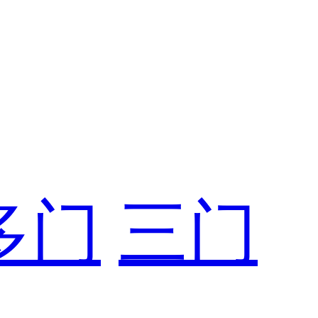
多门
三门