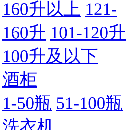
160升以上
121-
160升
101-120升
100升及以下
酒柜
1-50瓶
51-100瓶
洗衣机