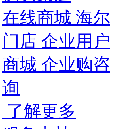
在线商城
海尔
门店
企业用户
商城
企业购咨
询
了解更多