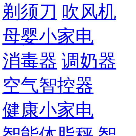
剃须刀
吹风机
母婴小家电
消毒器
调奶器
空气智控器
健康小家电
智能体脂秤
智