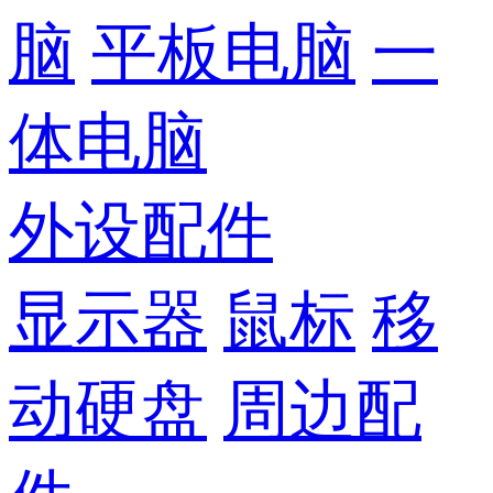
脑
平板电脑
一
体电脑
外设配件
显示器
鼠标
移
动硬盘
周边配