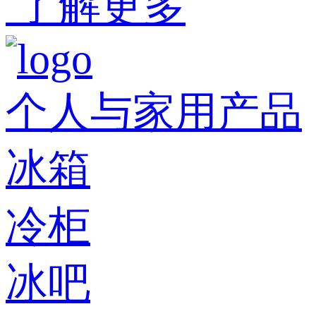
了解更多
个人与家用产品
冰箱
冷柜
冰吧