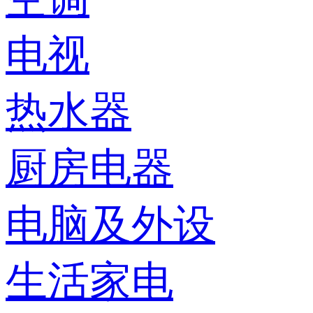
电视
热水器
厨房电器
电脑及外设
生活家电