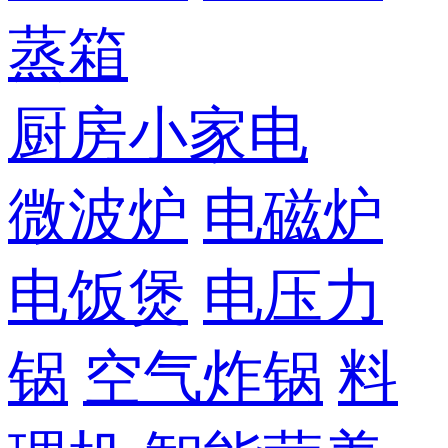
蒸箱
厨房小家电
微波炉
电磁炉
电饭煲
电压力
锅
空气炸锅
料