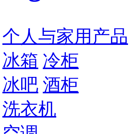
个人与家用产品
冰箱
冷柜
冰吧
酒柜
洗衣机
空调