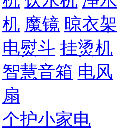
机
饮水机
净水
机
魔镜
晾衣架
电熨斗
挂烫机
智慧音箱
电风
扇
个护小家电