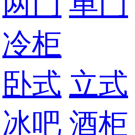
两门
单门
冷柜
卧式
立式
冰吧
酒柜