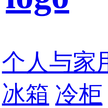
个人与家
冰箱
冷柜