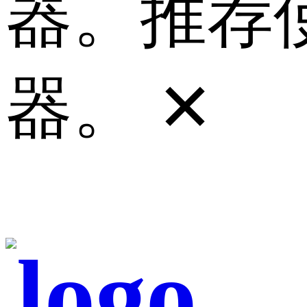
器。推荐使
器。
✕