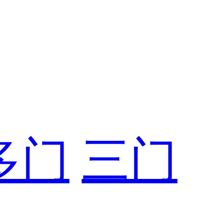
多门
三门