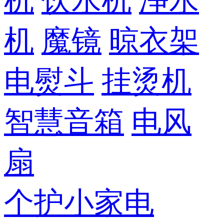
机
饮水机
净水
机
魔镜
晾衣架
电熨斗
挂烫机
智慧音箱
电风
扇
个护小家电