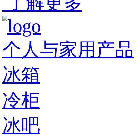
了解更多
个人与家用产品
冰箱
冷柜
冰吧