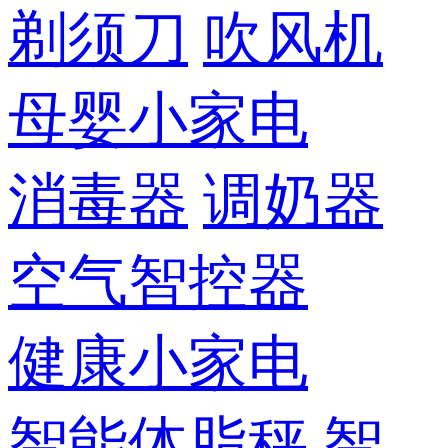
剃须刀
吹风机
母婴小家电
消毒器
调奶器
空气智控器
健康小家电
智能体脂秤
智