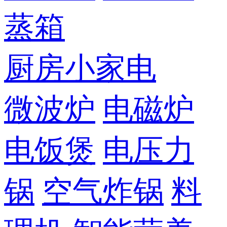
蒸箱
厨房小家电
微波炉
电磁炉
电饭煲
电压力
锅
空气炸锅
料