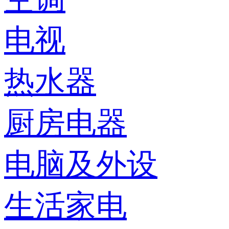
电视
热水器
厨房电器
电脑及外设
生活家电