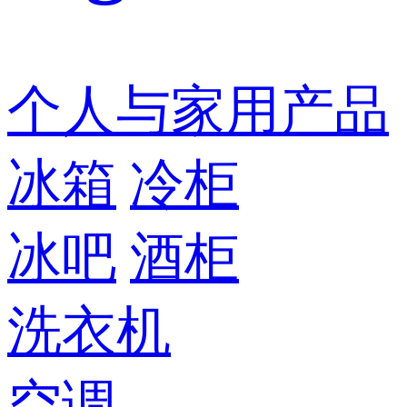
个人与家用产品
冰箱
冷柜
冰吧
酒柜
洗衣机
空调