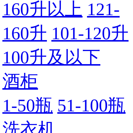
160升以上
121-
160升
101-120升
100升及以下
酒柜
1-50瓶
51-100瓶
洗衣机