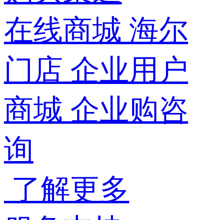
在线商城
海尔
门店
企业用户
商城
企业购咨
询
了解更多