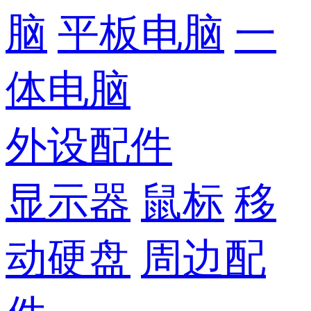
脑
平板电脑
一
体电脑
外设配件
显示器
鼠标
移
动硬盘
周边配