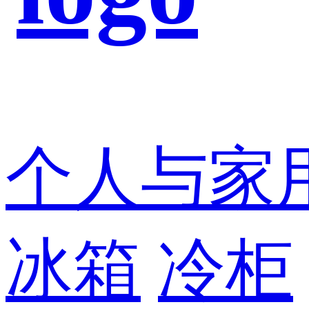
个人与家
冰箱
冷柜