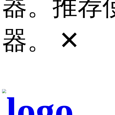
器。推荐使
器。
✕