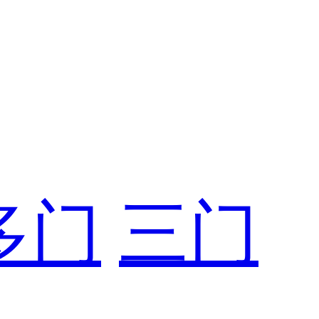
多门
三门