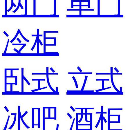
两门
单门
冷柜
卧式
立式
冰吧
酒柜