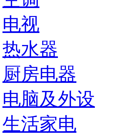
电视
热水器
厨房电器
电脑及外设
生活家电