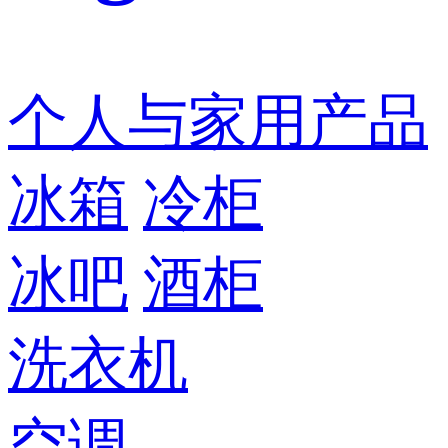
个人与家用产品
冰箱
冷柜
冰吧
酒柜
洗衣机
空调