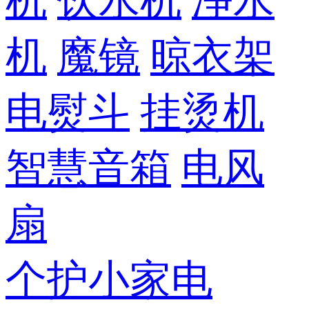
机
饮水机
净水
机
魔镜
晾衣架
电熨斗
挂烫机
智慧音箱
电风
扇
个护小家电