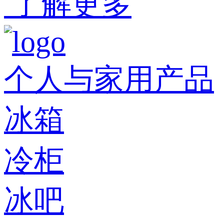
了解更多
个人与家用产品
冰箱
冷柜
冰吧