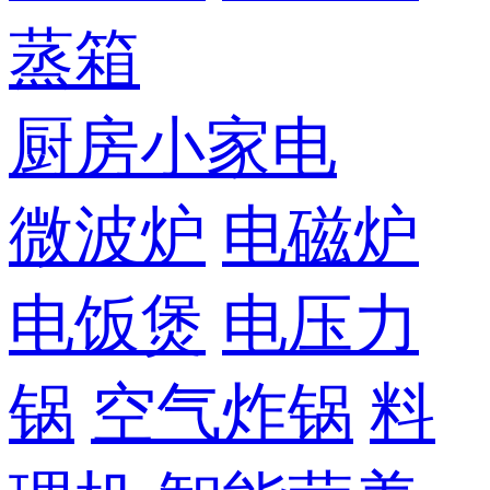
蒸箱
厨房小家电
微波炉
电磁炉
电饭煲
电压力
锅
空气炸锅
料