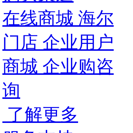
在线商城
海尔
门店
企业用户
商城
企业购咨
询
了解更多