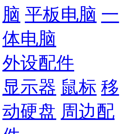
脑
平板电脑
一
体电脑
外设配件
显示器
鼠标
移
动硬盘
周边配