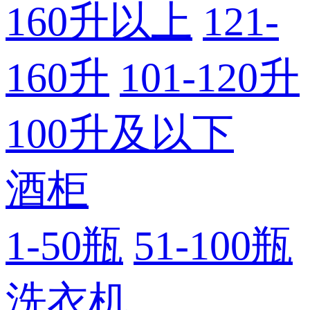
160升以上
121-
160升
101-120升
100升及以下
酒柜
1-50瓶
51-100瓶
洗衣机