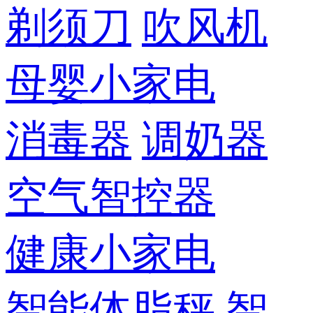
剃须刀
吹风机
母婴小家电
消毒器
调奶器
空气智控器
健康小家电
智能体脂秤
智