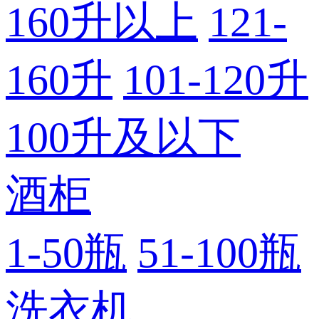
160升以上
121-
160升
101-120升
100升及以下
酒柜
1-50瓶
51-100瓶
洗衣机