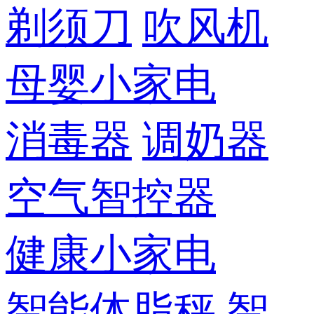
剃须刀
吹风机
母婴小家电
消毒器
调奶器
空气智控器
健康小家电
智能体脂秤
智