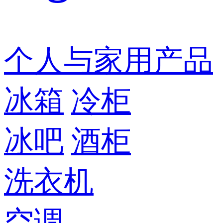
个人与家用产品
冰箱
冷柜
冰吧
酒柜
洗衣机
空调