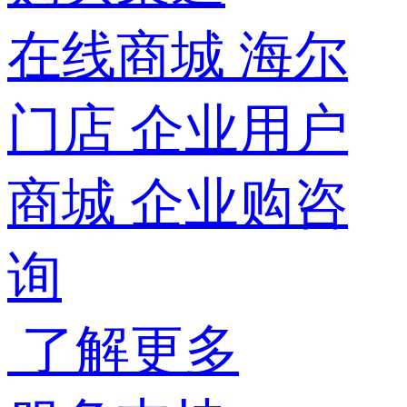
在线商城
海尔
门店
企业用户
商城
企业购咨
询
了解更多