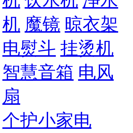
机
饮水机
净水
机
魔镜
晾衣架
电熨斗
挂烫机
智慧音箱
电风
扇
个护小家电