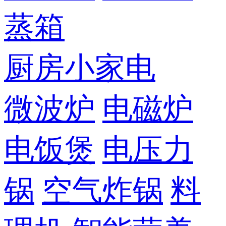
蒸箱
厨房小家电
微波炉
电磁炉
电饭煲
电压力
锅
空气炸锅
料