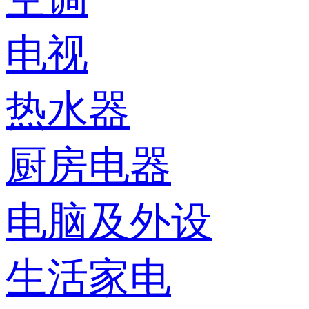
电视
热水器
厨房电器
电脑及外设
生活家电