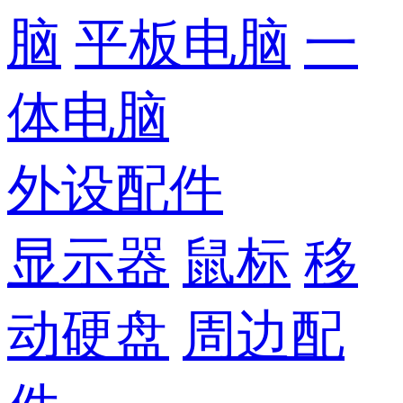
脑
平板电脑
一
体电脑
外设配件
显示器
鼠标
移
动硬盘
周边配