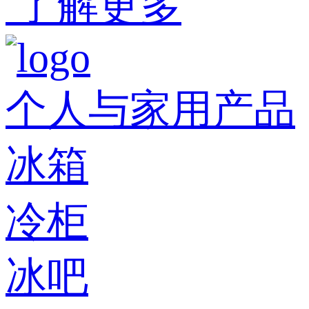
了解更多
个人与家用产品
冰箱
冷柜
冰吧