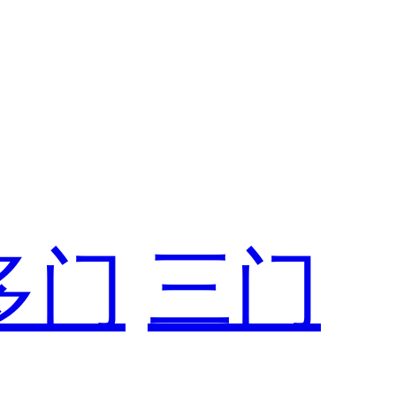
多门
三门