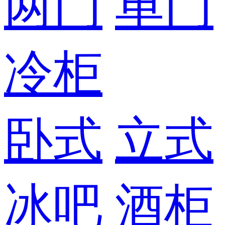
两门
单门
冷柜
卧式
立式
冰吧
酒柜