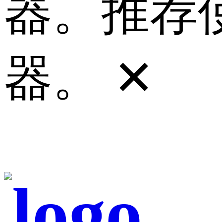
器。推荐使
器。
✕