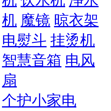
机
饮水机
净水
机
魔镜
晾衣架
电熨斗
挂烫机
智慧音箱
电风
扇
个护小家电