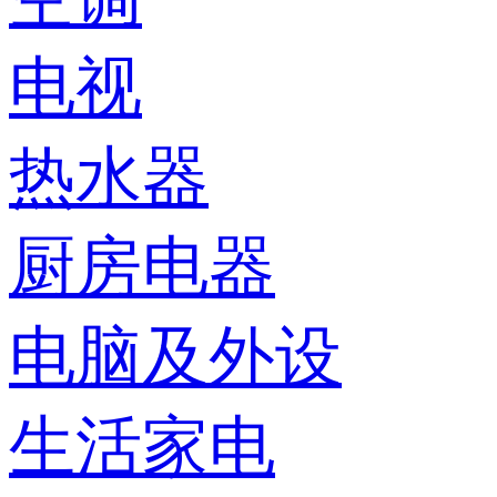
电视
热水器
厨房电器
电脑及外设
生活家电