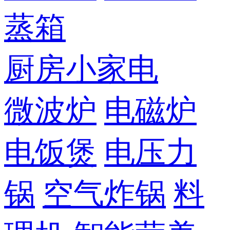
蒸箱
厨房小家电
微波炉
电磁炉
电饭煲
电压力
锅
空气炸锅
料