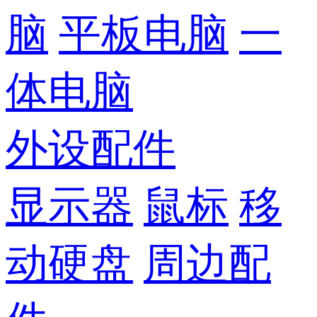
脑
平板电脑
一
体电脑
外设配件
显示器
鼠标
移
动硬盘
周边配