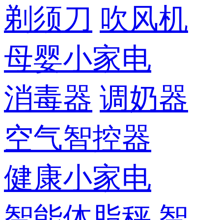
剃须刀
吹风机
母婴小家电
消毒器
调奶器
空气智控器
健康小家电
智能体脂秤
智