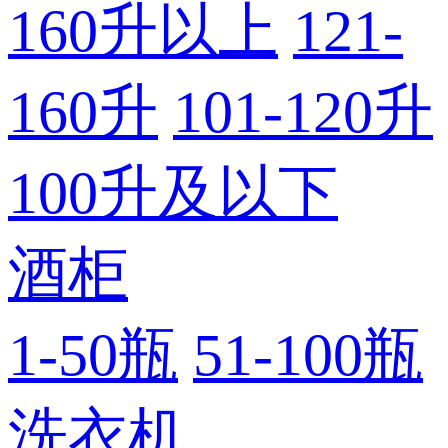
160升以上
121-
160升
101-120升
100升及以下
酒柜
1-50瓶
51-100瓶
洗衣机