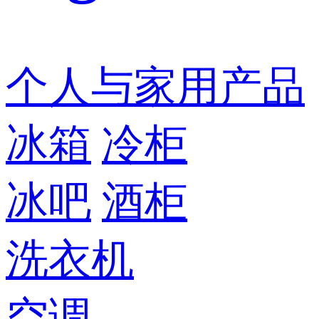
个人与家用产品
冰箱
冷柜
冰吧
酒柜
洗衣机
空调