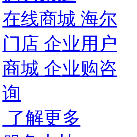
在线商城
海尔
门店
企业用户
商城
企业购咨
询
了解更多