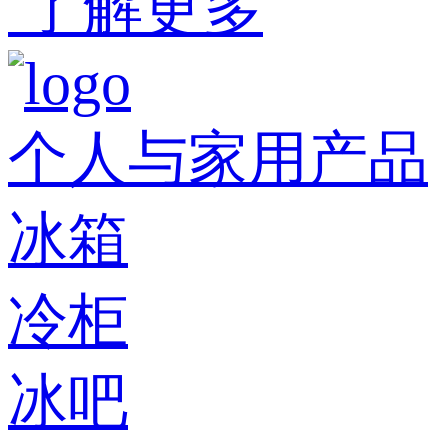
了解更多
个人与家用产品
冰箱
冷柜
冰吧